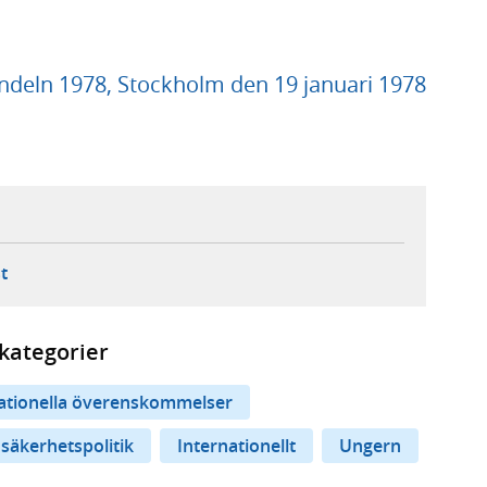
deln 1978, Stockholm den 19 januari 1978
ebbplats,
ern webbplats,
 ny flik, extern webbplats,
- öppnar din e-postklient,
t
kategorier
nationella överenskommelser
 säkerhetspolitik
Internationellt
Ungern