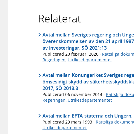
Relaterat
Avtal mellan Sveriges regering och Ung
överenskommelsen av den 21 april 1987
av investeringar, SÖ 2021:13
Publicerad
20 februari 2020
·
Rättsliga doku
Regeringen
,
Utrikesdepartementet
Avtal mellan Konungariket Sveriges reg
ömsesidigt skydd av säkerhetsskyddskla
2017, SÖ 2018:8
Publicerad
06 november 2014
·
Rättsliga dok
Regeringen
,
Utrikesdepartementet
Avtal mellan EFTA-staterna och Ungern,
Publicerad
29 mars 1993
·
Rättsliga dokumen
Utrikesdepartementet