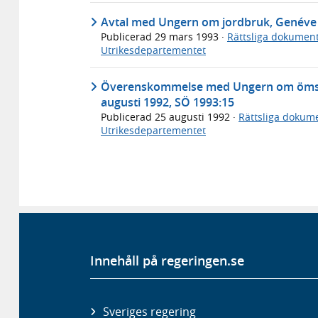
Avtal med Ungern om jordbruk, Genéve 
Publicerad
29 mars 1993
·
Rättsliga dokumen
Utrikesdepartementet
Överenskommelse med Ungern om ömsesid
augusti 1992, SÖ 1993:15
Publicerad
25 augusti 1992
·
Rättsliga dokum
Utrikesdepartementet
Innehåll på regeringen.se
Sveriges regering