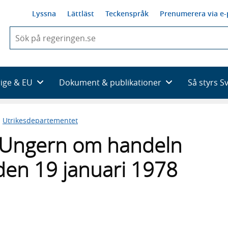
Lyssna
Lättläst
Teckenspråk
Prenumerera via e-
När
du
börjar
skriva
så
rige & EU
Dokument & publikationer
Så styrs S
framträder
en
lista
n
Utrikesdepartementet
med
sökförslag
 Ungern om handeln
den 19 januari 1978