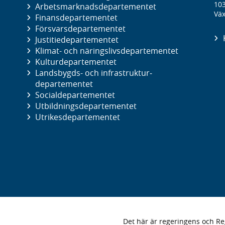
10
Arbetsmarknads­departementet
Väx
Finans­departementet
Försvars­departementet
Justitie­departementet
Klimat- och näringslivs­departementet
Kultur­departementet
Landsbygds- och infrastruktur­
departementet
Social­departementet
Utbildnings­departementet
Utrikes­departementet
Det här är regeringens och 