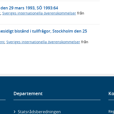
den 29 mars 1993, SÖ 1993:64
t
,
Sveriges internationella överenskommelser
från
igt bistånd i tullfrågor, Stockholm den 25
ent
,
Sveriges internationella överenskommelser
från
Departement
Ko
Statsrådsberedningen
Reg