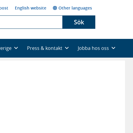
post
English website
Other languages
Sök
verige
Press & kontakt
Jobba hos oss