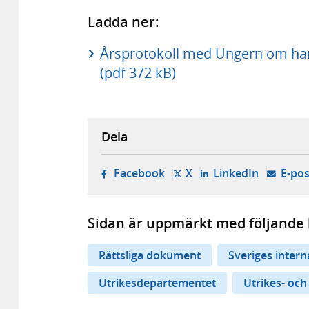
Ladda ner:
Årsprotokoll med Ungern om han
(pdf 372 kB)
Dela
- öppnas i ny flik, extern w
- öppnas i ny flik, ext
- öppnas i
Facebook
X
LinkedIn
E-pos
Sidan är uppmärkt med följande 
Rättsliga dokument
Sveriges inter
Utrikesdepartementet
Utrikes- och