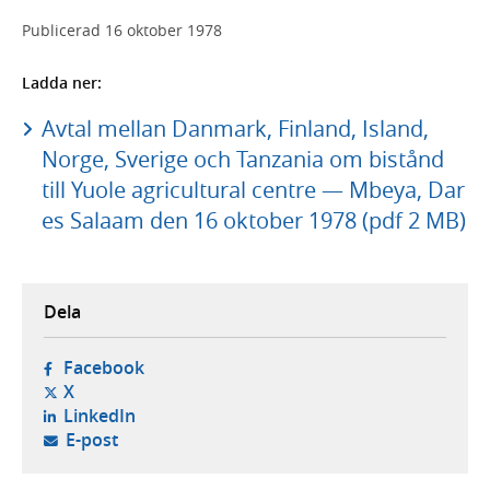
Publicerad
16 oktober 1978
Ladda ner:
Avtal mellan Danmark, Finland, Island,
Norge, Sverige och Tanzania om bistånd
till Yuole agricultural centre — Mbeya, Dar
es Salaam den 16 oktober 1978 (pdf 2 MB)
Dela
- öppnas i ny flik, extern webbplats,
Facebook
- öppnas i ny flik, extern webbplats,
X
- öppnas i ny flik, extern webbplats,
LinkedIn
- öppnar din e-postklient,
E-post