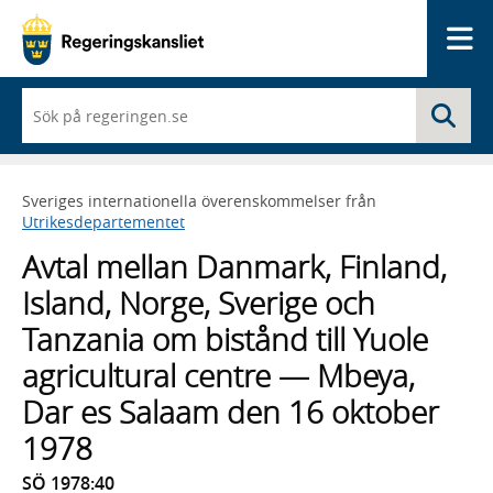
Me
När
Sö
du
börjar
skriva
så
Sveriges internationella överenskommelser från
framträder
Utrikesdepartementet
en
lista
Avtal mellan Danmark, Finland,
med
sökförslag
Island, Norge, Sverige och
Tanzania om bistånd till Yuole
agricultural centre — Mbeya,
Dar es Salaam den 16 oktober
1978
SÖ 1978:40