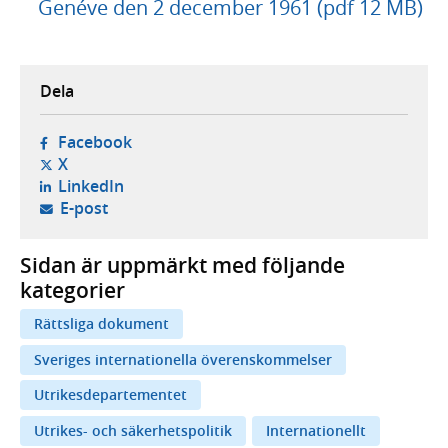
Genéve den 2 december 1961 (pdf 12 MB)
Dela
- öppnas i ny flik, extern webbplats,
Facebook
- öppnas i ny flik, extern webbplats,
X
- öppnas i ny flik, extern webbplats,
LinkedIn
- öppnar din e-postklient,
E-post
Sidan är uppmärkt med följande
kategorier
Rättsliga dokument
Sveriges internationella överenskommelser
Utrikesdepartementet
Utrikes- och säkerhetspolitik
Internationellt