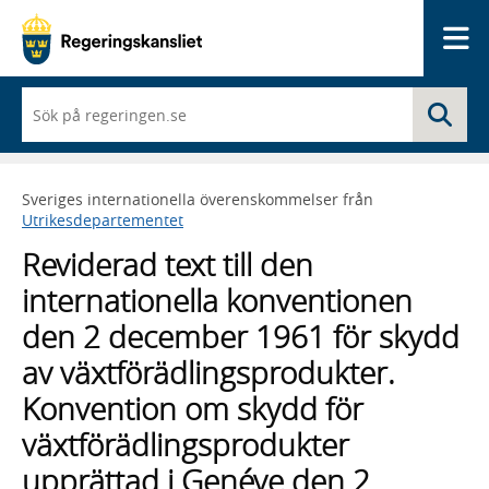
Me
När
Sö
du
börjar
skriva
så
Sveriges internationella överenskommelser från
framträder
Utrikesdepartementet
en
lista
Reviderad text till den
med
sökförslag
internationella konventionen
den 2 december 1961 för skydd
av växtförädlingsprodukter.
Konvention om skydd för
växtförädlingsprodukter
upprättad i Genéve den 2