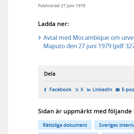
Publicerad
27 juni 1979
Ladda ner:
Avtal med Mocambique om utveckl
Maputo den 27 juni 1979 (pdf 32
Dela
- öppnas i ny flik, extern w
- öppnas i ny flik, ext
- öppnas i
Facebook
X
LinkedIn
E-pos
Sidan är uppmärkt med följande 
Rättsliga dokument
Sveriges inter