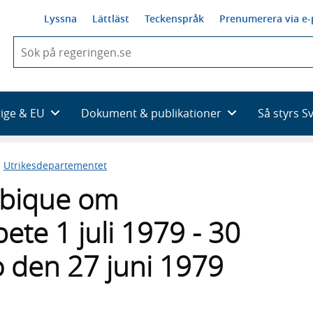
Lyssna
Lättläst
Teckenspråk
Prenumerera via e-
När
du
börjar
skriva
så
rige & EU
Dokument & publikationer
Så styrs S
framträder
en
lista
n
Utrikesdepartementet
med
sökförslag
bique om
ete 1 juli 1979 - 30
 den 27 juni 1979