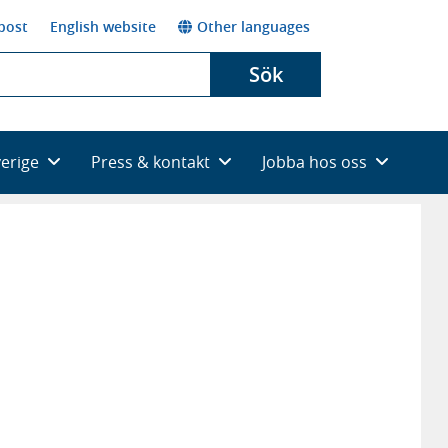
post
English website
Other languages
Sök
verige
Press & kontakt
Jobba hos oss