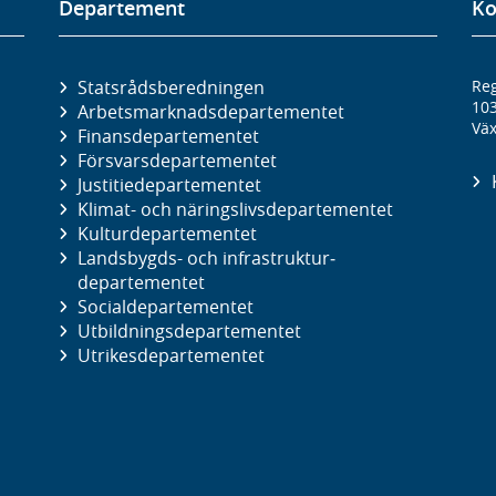
Departement
Ko
Statsrådsberedningen
Reg
10
Arbetsmarknads­departementet
Väx
Finans­departementet
Försvars­departementet
Justitie­departementet
Klimat- och näringslivs­departementet
Kultur­departementet
Landsbygds- och infrastruktur­
departementet
Social­departementet
Utbildnings­departementet
Utrikes­departementet