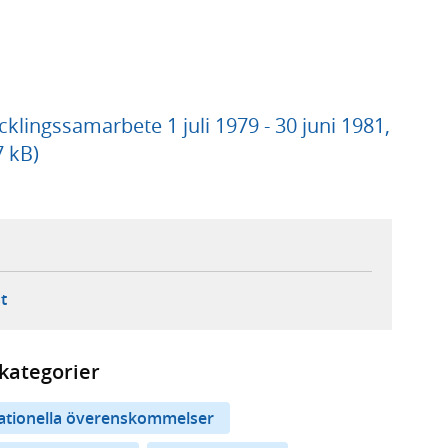
ingssamarbete 1 juli 1979 - 30 juni 1981,
7 kB)
ebbplats,
ern webbplats,
 ny flik, extern webbplats,
- öppnar din e-postklient,
t
kategorier
nationella överenskommelser