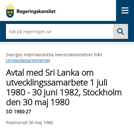
Me
När
Sö
du
börjar
skriva
så
Sveriges internationella överenskommelser från
framträder
Utrikesdepartementet
en
lista
Avtal med Sri Lanka om
med
sökförslag
utvecklingssamarbete 1 juli
1980 - 30 juni 1982, Stockholm
den 30 maj 1980
SÖ 1980:27
Publicerad
30 maj 1980