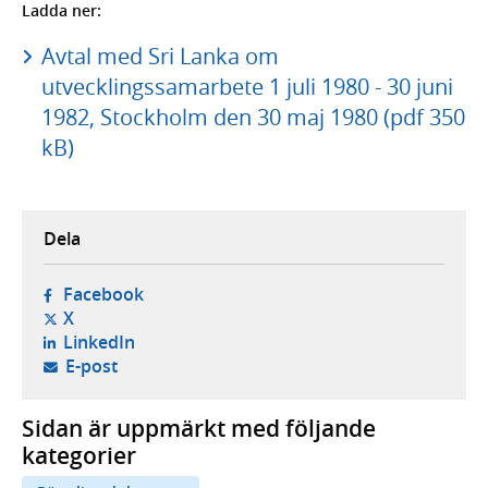
Ladda ner:
Avtal med Sri Lanka om
utvecklingssamarbete 1 juli 1980 - 30 juni
1982, Stockholm den 30 maj 1980 (pdf 350
kB)
Dela
- öppnas i ny flik, extern webbplats,
Facebook
- öppnas i ny flik, extern webbplats,
X
- öppnas i ny flik, extern webbplats,
LinkedIn
- öppnar din e-postklient,
E-post
Sidan är uppmärkt med följande
kategorier