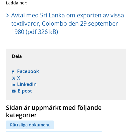
Ladda ner:
Avtal med Sri Lanka om exporten av vissa
textilvaror, Colombo den 29 september
1980 (pdf 326 kB)
Dela
- öppnas i ny flik, extern webbplats,
Facebook
- öppnas i ny flik, extern webbplats,
X
- öppnas i ny flik, extern webbplats,
LinkedIn
- öppnar din e-postklient,
E-post
Sidan är uppmärkt med följande
kategorier
Rättsliga dokument