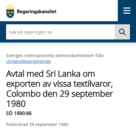
Me
När
Sö
du
börjar
skriva
så
Sveriges internationella överenskommelser från
framträder
Utrikesdepartementet
en
lista
Avtal med Sri Lanka om
med
sökförslag
exporten av vissa textilvaror,
Colombo den 29 september
1980
SÖ 1980:66
Publicerad
29 september 1980