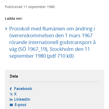
Publicerad
11 september 1980
Ladda ner:
Protokoll med Rumänien om ändring i
överenskommelsen den 1 mars 1967
rörande internationell godstransport å
väg (SÖ 1967_19), Stockholm den 11
september 1980 (pdf 710 kB)
Dela
- öppnas i ny flik, extern webbplats,
Facebook
- öppnas i ny flik, extern webbplats,
X
- öppnas i ny flik, extern webbplats,
LinkedIn
- öppnar din e-postklient,
E-post