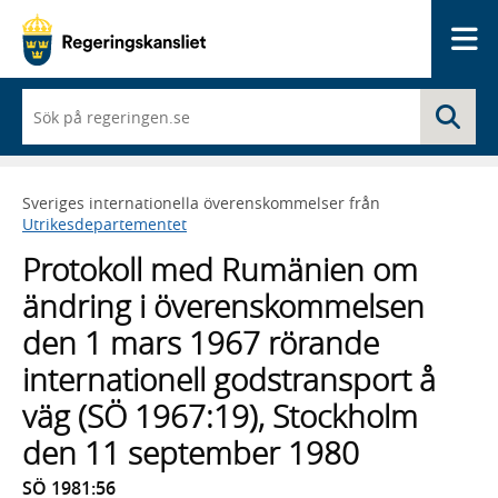
Me
När
Sö
du
börjar
skriva
så
Sveriges internationella överenskommelser från
framträder
Utrikesdepartementet
en
lista
Protokoll med Rumänien om
med
sökförslag
ändring i överenskommelsen
den 1 mars 1967 rörande
internationell godstransport å
väg (SÖ 1967:19), Stockholm
den 11 september 1980
SÖ 1981:56