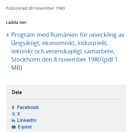
Publicerad
08 november 1980
Ladda ner:
Program med Rumänien för utveckling av
långsiktigt, ekonomiskt, industriellt,
tekniskt och vetenskapligt samarbete,
Stockholm den 8 november 1980 (pdf 1
MB)
Dela
- öppnas i ny flik, extern webbplats,
Facebook
- öppnas i ny flik, extern webbplats,
X
- öppnas i ny flik, extern webbplats,
LinkedIn
- öppnar din e-postklient,
E-post