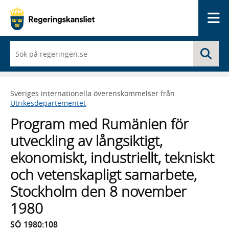
Me
När
Sö
du
börjar
skriva
så
Sveriges internationella överenskommelser från
framträder
Utrikesdepartementet
en
lista
Program med Rumänien för
med
sökförslag
utveckling av långsiktigt,
ekonomiskt, industriellt, tekniskt
och vetenskapligt samarbete,
Stockholm den 8 november
1980
SÖ 1980:108