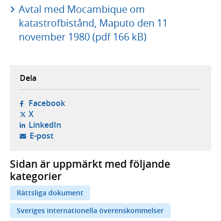
Avtal med Mocambique om
katastrofbistånd, Maputo den 11
november 1980 (pdf 166 kB)
Dela
- öppnas i ny flik, extern webbplats,
Facebook
- öppnas i ny flik, extern webbplats,
X
- öppnas i ny flik, extern webbplats,
LinkedIn
- öppnar din e-postklient,
E-post
Sidan är uppmärkt med följande
kategorier
Rättsliga dokument
Sveriges internationella överenskommelser