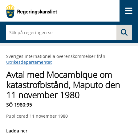
Me
När
Sö
du
börjar
skriva
så
Sveriges internationella överenskommelser från
framträder
Utrikesdepartementet
en
lista
Avtal med Mocambique om
med
sökförslag
katastrofbistånd, Maputo den
11 november 1980
SÖ 1980:95
Publicerad
11 november 1980
Ladda ner: