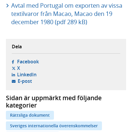
Avtal med Portugal om exporten av vissa
textilvaror från Macao, Macao den 19
december 1980 (pdf 289 kB)
Dela
- öppnas i ny flik, extern webbplats,
Facebook
- öppnas i ny flik, extern webbplats,
X
- öppnas i ny flik, extern webbplats,
LinkedIn
- öppnar din e-postklient,
E-post
Sidan är uppmärkt med följande
kategorier
Rättsliga dokument
Sveriges internationella överenskommelser