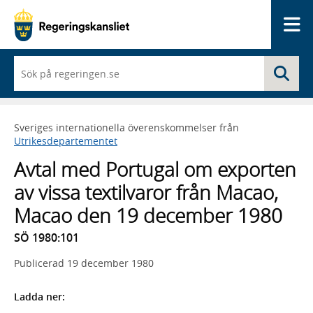
Me
När
Sö
du
börjar
skriva
så
Sveriges internationella överenskommelser från
framträder
Utrikesdepartementet
en
lista
Avtal med Portugal om exporten
med
sökförslag
av vissa textilvaror från Macao,
Macao den 19 december 1980
SÖ 1980:101
Publicerad
19 december 1980
Ladda ner: