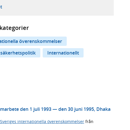
ebbplats,
ern webbplats,
 ny flik, extern webbplats,
- öppnar din e-postklient,
t
kategorier
nationella överenskommelser
 säkerhetspolitik
Internationellt
arbete den 1 juli 1993 — den 30 juni 1995, Dhaka
Sveriges internationella överenskommelser
från