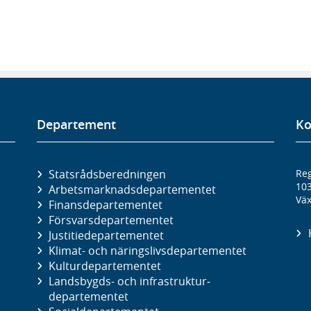
Departement
Ko
Statsrådsberedningen
Reg
10
Arbetsmarknads­departementet
Väx
Finans­departementet
Försvars­departementet
Justitie­departementet
Klimat- och näringslivs­departementet
Kultur­departementet
Landsbygds- och infrastruktur­
departementet