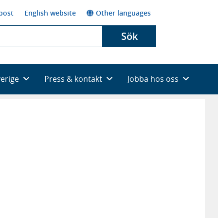
post
English website
Other languages
Sök
verige
Press & kontakt
Jobba hos oss