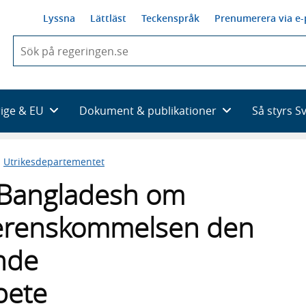
Lyssna
Lättläst
Teckenspråk
Prenumerera via e-
När
du
börjar
skriva
så
rige & EU
Dokument & publikationer
Så styrs S
framträder
en
lista
n
Utrikesdepartementet
med
sökförslag
d Bangladesh om
verenskommelsen den
nde
bete