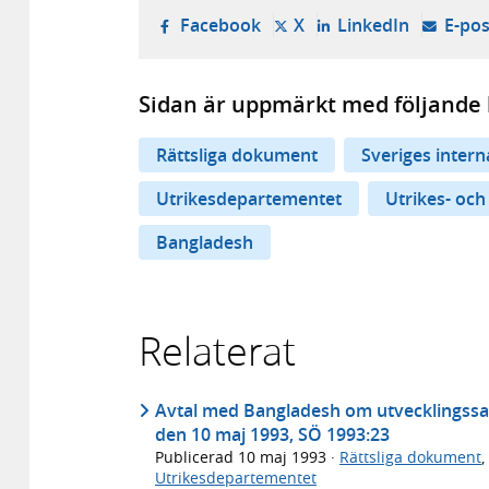
- öppnas i ny flik, extern w
- öppnas i ny flik, ext
- öppnas i
Facebook
X
LinkedIn
E-pos
Sidan är uppmärkt med följande 
Rättsliga dokument
Sveriges inter
Utrikesdepartementet
Utrikes- och
Bangladesh
Relaterat
Avtal med Bangladesh om utvecklingssam
den 10 maj 1993, SÖ 1993:23
Publicerad
10 maj 1993
·
Rättsliga dokument
,
Utrikesdepartementet