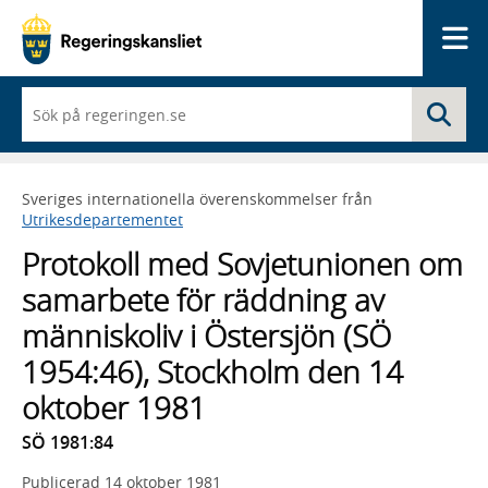
Me
När
Sö
du
börjar
skriva
så
Sveriges internationella överenskommelser från
framträder
Utrikesdepartementet
en
lista
Protokoll med Sovjetunionen om
med
sökförslag
samarbete för räddning av
människoliv i Östersjön (SÖ
1954:46), Stockholm den 14
oktober 1981
SÖ 1981:84
Publicerad
14 oktober 1981