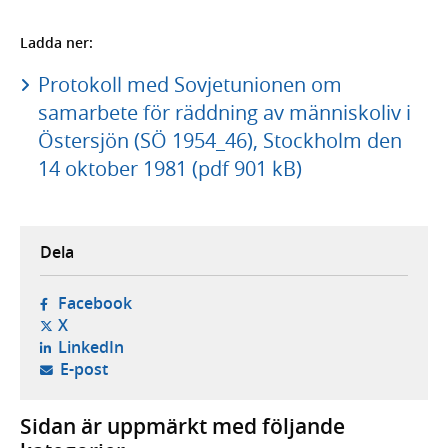
Ladda ner:
Protokoll med Sovjetunionen om
samarbete för räddning av människoliv i
Östersjön (SÖ 1954_46), Stockholm den
14 oktober 1981 (pdf 901 kB)
Dela
- öppnas i ny flik, extern webbplats,
Facebook
- öppnas i ny flik, extern webbplats,
X
- öppnas i ny flik, extern webbplats,
LinkedIn
- öppnar din e-postklient,
E-post
Sidan är uppmärkt med följande