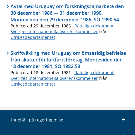
Avtal med Uruguay om forskningssamarbete den
30 december 1986 — 31 december 1990,
Montevideo den 29 december 1986, SÖ 1990:54
Publicerad
29 december 1986
·
Rättsliga dokument
,
Sveriges internationella överenskommelser
från
Utrikesdepartementet
Skriftväxling med Uruguay om ömsesidig befrielse
från skatter för luftfartsföretag, Montevideo den
18 december 1981, SÖ 1982:58
Publicerad
18 december 1981
·
Rättsliga dokument
,
Sveriges internationella överenskommelser
från
Utrikesdepartementet
Innehåll på regeringen.se