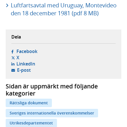
Luftfartsavtal med Uruguay, Montevideo
den 18 december 1981 (pdf 8 MB)
Dela
- öppnas i ny flik, extern webbplats,
Facebook
- öppnas i ny flik, extern webbplats,
X
- öppnas i ny flik, extern webbplats,
LinkedIn
- öppnar din e-postklient,
E-post
Sidan är uppmärkt med följande
kategorier
Rättsliga dokument
Sveriges internationella överenskommelser
Utrikesdepartementet