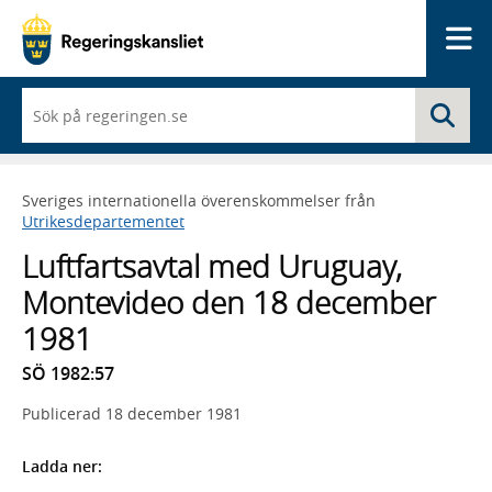
Me
När
Sö
du
börjar
skriva
så
Sveriges internationella överenskommelser från
framträder
Utrikesdepartementet
en
lista
Luftfartsavtal med Uruguay,
med
sökförslag
Montevideo den 18 december
1981
SÖ 1982:57
Publicerad
18 december 1981
Ladda ner: