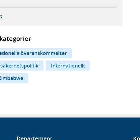
ebbplats,
ern webbplats,
 ny flik, extern webbplats,
- öppnar din e-postklient,
t
kategorier
nationella överenskommelser
 säkerhetspolitik
Internationellt
Zimbabwe
Departement
Ko