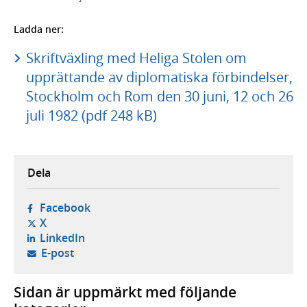
Ladda ner:
Skriftväxling med Heliga Stolen om
upprättande av diplomatiska förbindelser,
Stockholm och Rom den 30 juni, 12 och 26
juli 1982 (pdf 248 kB)
Dela
- öppnas i ny flik, extern webbplats,
Facebook
- öppnas i ny flik, extern webbplats,
X
- öppnas i ny flik, extern webbplats,
LinkedIn
- öppnar din e-postklient,
E-post
Sidan är uppmärkt med följande