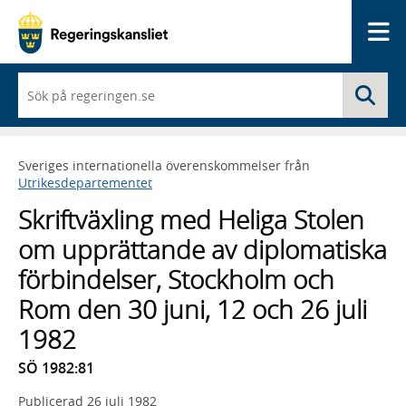
Me
När
Sö
du
börjar
skriva
så
Sveriges internationella överenskommelser från
framträder
Utrikesdepartementet
en
lista
Skriftväxling med Heliga Stolen
med
sökförslag
om upprättande av diplomatiska
förbindelser, Stockholm och
Rom den 30 juni, 12 och 26 juli
1982
SÖ 1982:81
Publicerad
26 juli 1982