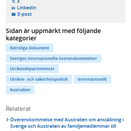
- öppnas i ny flik, extern webbplats,
X
- öppnas i ny flik, extern webbplats,
LinkedIn
- öppnar din e-postklient,
E-post
Sidan är uppmärkt med följande
kategorier
Rättsliga dokument
Sveriges internationella överenskommelser
Utrikesdepartementet
Utrikes- och säkerhetspolitik
Internationellt
Australien
Relaterat
Överenskommelse med Australien om anställning i
Sverige och Australien av familjemedlemmar till