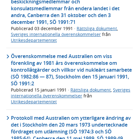
beskickningsmedlemmar och
konsulatsmedlemmar från endera landet i det
andra, Canberra den 31 oktober och den 3
december 1991, SÖ 1991:71
Publicerad
03 december 1991
·
Rättsliga dokument
,
Sveriges internationella överenskommelser
från
Utrikesdepartementet
Överenskommelse med Australien om viss
förenkling av 1981 års överenskommelse om
kontrollåtgärder och villkor vid nukleärt samarbete
(SÖ 1982:86 — 87), Stockholm den 15 januari 1991,
SÖ 1991:2
Publicerad
15 januari 1991
·
Rättsliga dokument
,
Sveriges
internationella överenskommelser
från
Utrikesdepartementet
Protokoll med Australien om ytterligare ändring av
det i Stockholm den 20 mars 1973 undertecknade
fördraget om utlämning (SÖ 1974:3 och SÖ
1985:64), Canberra den 11 maj 1989, SÖ 1989:49