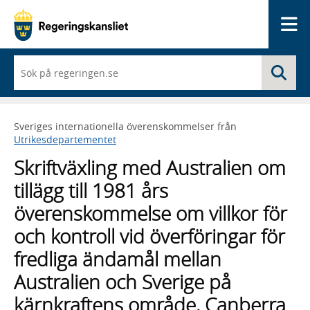
Me
När
Sö
du
börjar
skriva
så
Sveriges internationella överenskommelser från
framträder
Utrikesdepartementet
en
lista
Skriftväxling med Australien om
med
sökförslag
tillägg till 1981 års
överenskommelse om villkor för
och kontroll vid överföringar för
fredliga ändamål mellan
Australien och Sverige på
kärnkraftens område, Canberra