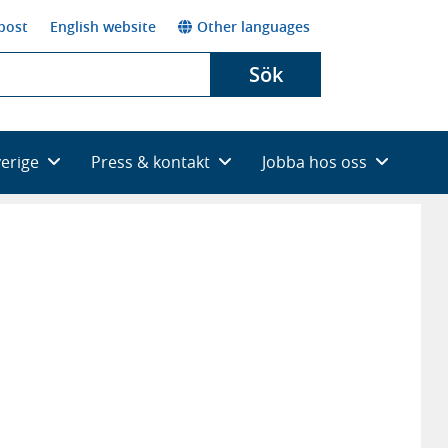
post
English website
Other languages
Sök
verige
Press & kontakt
Jobba hos oss