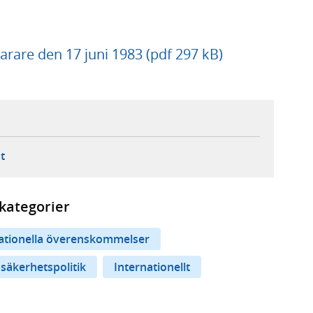
are den 17 juni 1983 (pdf 297 kB)
ebbplats,
ern webbplats,
 ny flik, extern webbplats,
- öppnar din e-postklient,
t
kategorier
nationella överenskommelser
 säkerhetspolitik
Internationellt