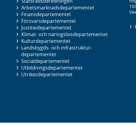
Statsrådsberedningen
Reg
10
Arbetsmarknads­departementet
Väx
Finans­departementet
Försvars­departementet
Justitie­departementet
Klimat- och näringslivs­departementet
Kultur­departementet
Landsbygds- och infrastruktur­
departementet
Social­departementet
Utbildnings­departementet
Utrikes­departementet