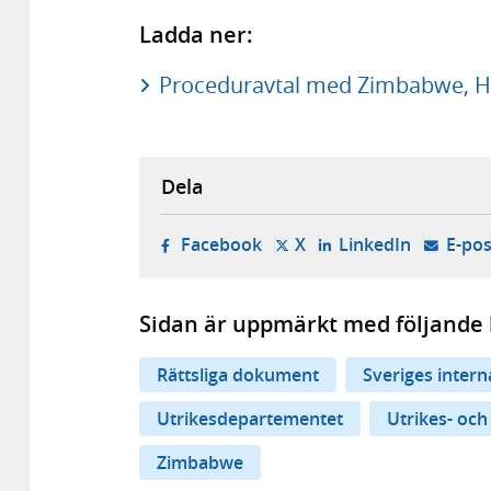
Ladda ner:
Proceduravtal med Zimbabwe, Har
Dela
- öppnas i ny flik, extern w
- öppnas i ny flik, ext
- öppnas i
Facebook
X
LinkedIn
E-pos
Sidan är uppmärkt med följande 
Rättsliga dokument
Sveriges inter
Utrikesdepartementet
Utrikes- och
Zimbabwe