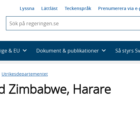
Lyssna
Lättläst
Teckenspråk
Prenumerera via e-
När
du
börjar
skriva
så
rige & EU
Dokument & publikationer
Så styrs S
framträder
en
lista
n
Utrikesdepartementet
med
sökförslag
d Zimbabwe, Harare