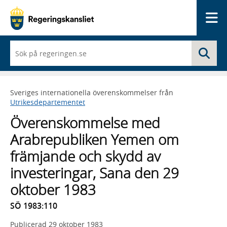
Me
När
Sö
du
börjar
skriva
så
Sveriges internationella överenskommelser från
framträder
Utrikesdepartementet
en
lista
Överenskommelse med
med
sökförslag
Arabrepubliken Yemen om
främjande och skydd av
investeringar, Sana den 29
oktober 1983
SÖ 1983:110
Publicerad
29 oktober 1983