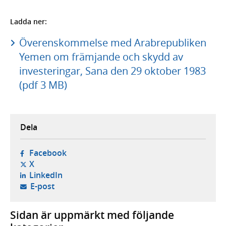
Ladda ner:
Överenskommelse med Arabrepubliken
Yemen om främjande och skydd av
investeringar, Sana den 29 oktober 1983
(pdf 3 MB)
Dela
- öppnas i ny flik, extern webbplats,
Facebook
- öppnas i ny flik, extern webbplats,
X
- öppnas i ny flik, extern webbplats,
LinkedIn
- öppnar din e-postklient,
E-post
Sidan är uppmärkt med följande