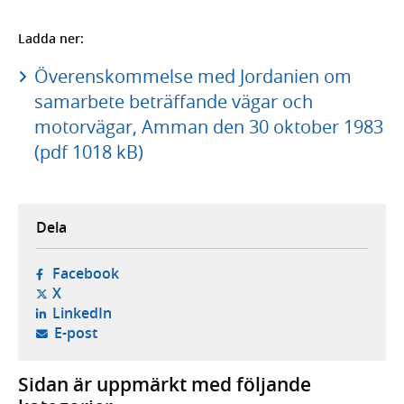
Ladda ner:
Överenskommelse med Jordanien om
samarbete beträffande vägar och
motorvägar, Amman den 30 oktober 1983
(pdf 1018 kB)
Dela
- öppnas i ny flik, extern webbplats,
Facebook
- öppnas i ny flik, extern webbplats,
X
- öppnas i ny flik, extern webbplats,
LinkedIn
- öppnar din e-postklient,
E-post
Sidan är uppmärkt med följande