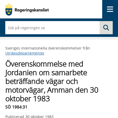
Me
När
Sö
du
börjar
skriva
så
Sveriges internationella överenskommelser från
framträder
Utrikesdepartementet
en
lista
Överenskommelse med
med
sökförslag
Jordanien om samarbete
beträffande vägar och
motorvägar, Amman den 30
oktober 1983
SÖ 1984:31
Publicerad
30 oktober 1983