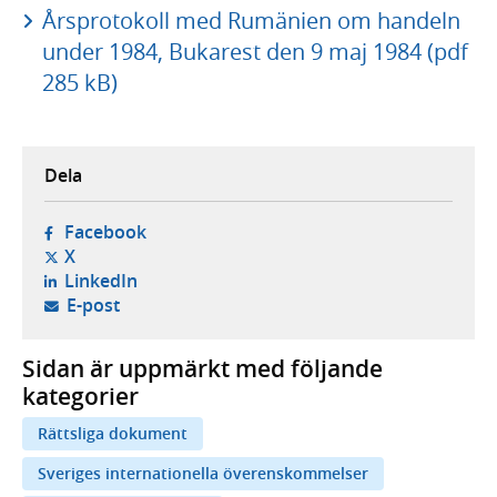
Årsprotokoll med Rumänien om handeln
under 1984, Bukarest den 9 maj 1984 (pdf
285 kB)
Dela
- öppnas i ny flik, extern webbplats,
Facebook
- öppnas i ny flik, extern webbplats,
X
- öppnas i ny flik, extern webbplats,
LinkedIn
- öppnar din e-postklient,
E-post
Sidan är uppmärkt med följande
kategorier
Rättsliga dokument
Sveriges internationella överenskommelser