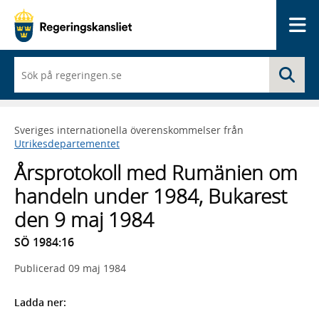
Me
När
Sö
du
börjar
skriva
så
Sveriges internationella överenskommelser från
framträder
Utrikesdepartementet
en
lista
Årsprotokoll med Rumänien om
med
sökförslag
handeln under 1984, Bukarest
den 9 maj 1984
SÖ 1984:16
Publicerad
09 maj 1984
Ladda ner: