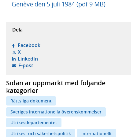
Genève den 5 juli 1984 (pdf 9 MB)
Dela
- öppnas i ny flik, extern webbplats,
Facebook
- öppnas i ny flik, extern webbplats,
X
- öppnas i ny flik, extern webbplats,
LinkedIn
- öppnar din e-postklient,
E-post
Sidan är uppmärkt med följande
kategorier
Rättsliga dokument
Sveriges internationella överenskommelser
Utrikesdepartementet
Utrikes- och säkerhetspolitik
Internationellt