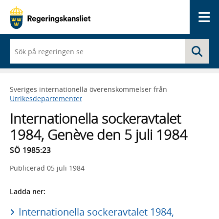
Me
När
Sö
du
börjar
skriva
så
Sveriges internationella överenskommelser från
framträder
Utrikesdepartementet
en
lista
Internationella sockeravtalet
med
sökförslag
1984, Genève den 5 juli 1984
SÖ 1985:23
Publicerad
05 juli 1984
Ladda ner:
Internationella sockeravtalet 1984,