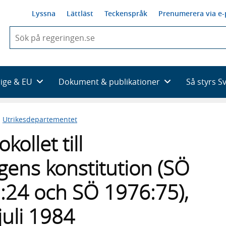
Lyssna
Lättläst
Teckenspråk
Prenumerera via e-
När
du
börjar
skriva
så
rige & EU
Dokument & publikationer
Så styrs S
framträder
en
lista
n
Utrikesdepartementet
med
sökförslag
kollet till
gens konstitution (SÖ
:24 och SÖ 1976:75),
uli 1984