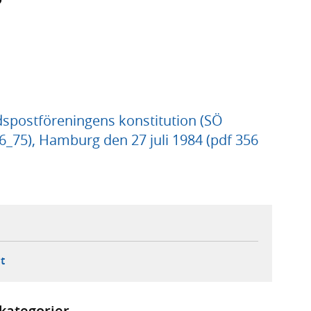
rldspostföreningens konstitution (SÖ
_75), Hamburg den 27 juli 1984 (pdf 356
ebbplats,
ern webbplats,
 ny flik, extern webbplats,
- öppnar din e-postklient,
t
kategorier