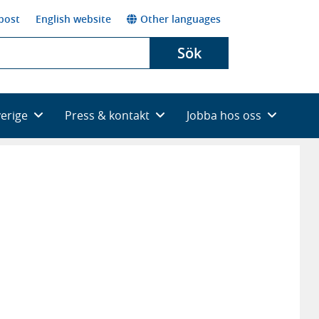
post
English website
Other languages
Sök
verige
Press & kontakt
Jobba hos oss