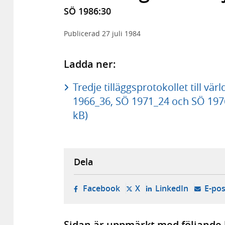
SÖ 1986:30
Publicerad
27 juli 1984
Ladda ner:
Tredje tilläggsprotokollet till vä
1966_36, SÖ 1971_24 och SÖ 1976
kB)
Dela
- öppnas i ny flik, extern w
- öppnas i ny flik, ext
- öppnas i
Facebook
X
LinkedIn
E-pos
Sidan är uppmärkt med följande 