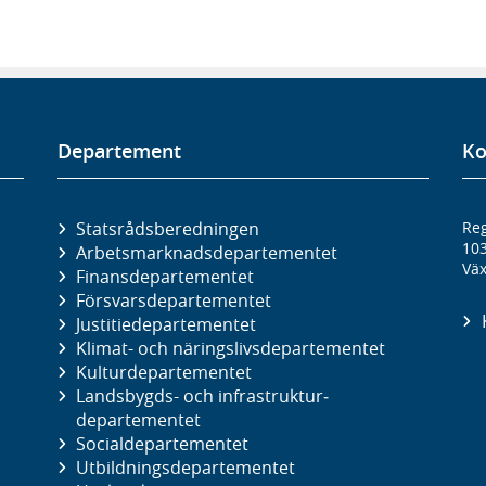
Departement
Ko
Statsrådsberedningen
Reg
10
Arbetsmarknads­departementet
Väx
Finans­departementet
Försvars­departementet
Justitie­departementet
Klimat- och näringslivs­departementet
Kultur­departementet
Landsbygds- och infrastruktur­
departementet
Social­departementet
Utbildnings­departementet