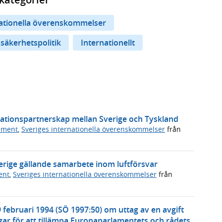
nationella överenskommelser
 säkerhetspolitik
Internationellt
vationspartnerskap mellan Sverige och Tyskland
ument
,
Sveriges internationella överenskommelser
från
erige gällande samarbete inom luftförsvar
ent
,
Sveriges internationella överenskommelser
från
 februari 1994 (SÖ 1997:50) om uttag av en avgift
ar för att tillämpa Europaparlamentets och rådets