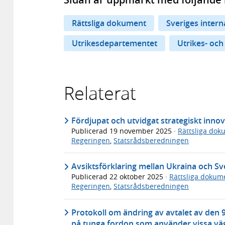
Rättsliga dokument
Sveriges inter
Utrikesdepartementet
Utrikes- och
Relaterat
Fördjupat och utvidgat strategiskt inno
Publicerad
19 november 2025
·
Rättsliga dok
Regeringen
,
Statsrådsberedningen
Avsiktsförklaring mellan Ukraina och Sv
Publicerad
22 oktober 2025
·
Rättsliga dokum
Regeringen
,
Statsrådsberedningen
Protokoll om ändring av avtalet av den 9
på tunga fordon som använder vissa väg