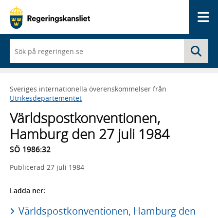
Me
När
Sö
du
börjar
skriva
så
Sveriges internationella överenskommelser från
framträder
Utrikesdepartementet
en
lista
Världspostkonventionen,
med
sökförslag
Hamburg den 27 juli 1984
SÖ 1986:32
Publicerad
27 juli 1984
Ladda ner:
Världspostkonventionen, Hamburg den