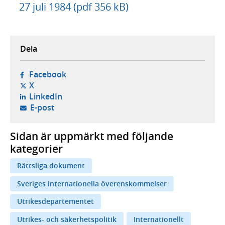
27 juli 1984 (pdf 356 kB)
Dela
- öppnas i ny flik, extern webbplats,
Facebook
- öppnas i ny flik, extern webbplats,
X
- öppnas i ny flik, extern webbplats,
LinkedIn
- öppnar din e-postklient,
E-post
Sidan är uppmärkt med följande
kategorier
Rättsliga dokument
Sveriges internationella överenskommelser
Utrikesdepartementet
Utrikes- och säkerhetspolitik
Internationellt