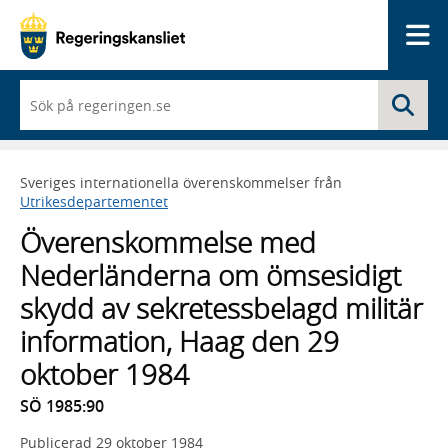
Me
När
Sö
du
börjar
skriva
så
Sveriges internationella överenskommelser från
framträder
Utrikesdepartementet
en
lista
Överenskommelse med
med
sökförslag
Nederländerna om ömsesidigt
skydd av sekretessbelagd militär
information, Haag den 29
oktober 1984
SÖ 1985:90
Publicerad
29 oktober 1984