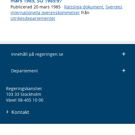
mars 1985, SÖ 1985:97
Publicerad
20 mars 1985
·
Rättsliga dokument
,
Sveriges
internationella överenskommelser
från
Utrikesdepartementet
Innehåll på regeringen.se
Departement
Regeringskansliet
103 33 Stockholm
Växel 08-405 10 00
Kontakt