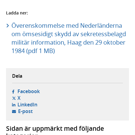
Ladda ner:
Överenskommelse med Nederländerna
om ömsesidigt skydd av sekretessbelagd
militär information, Haag den 29 oktober
1984 (pdf 1 MB)
Dela
- öppnas i ny flik, extern webbplats,
Facebook
- öppnas i ny flik, extern webbplats,
X
- öppnas i ny flik, extern webbplats,
LinkedIn
- öppnar din e-postklient,
E-post
Sidan är uppmärkt med följande