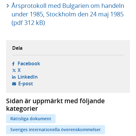
Årsprotokoll med Bulgarien om handeln
under 1985, Stockholm den 24 maj 1985
(pdf 312 kB)
Dela
- öppnas i ny flik, extern webbplats,
Facebook
- öppnas i ny flik, extern webbplats,
X
- öppnas i ny flik, extern webbplats,
LinkedIn
- öppnar din e-postklient,
E-post
Sidan är uppmärkt med följande
kategorier
Rättsliga dokument
Sveriges internationella överenskommelser