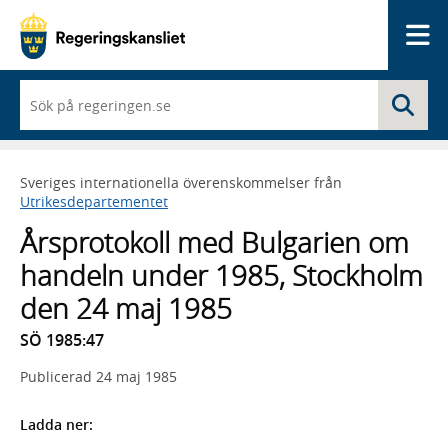
Me
När
Sö
du
börjar
skriva
så
Sveriges internationella överenskommelser från
framträder
Utrikesdepartementet
en
lista
Årsprotokoll med Bulgarien om
med
sökförslag
handeln under 1985, Stockholm
den 24 maj 1985
SÖ 1985:47
Publicerad
24 maj 1985
Ladda ner: