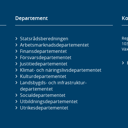
Departement
Ko
Statsrådsberedningen
Reg
10
Arbetsmarknads­departementet
Väx
Finans­departementet
Försvars­departementet
Justitie­departementet
Klimat- och näringslivs­departementet
Kultur­departementet
Landsbygds- och infrastruktur­
departementet
Social­departementet
Utbildnings­departementet
Utrikes­departementet