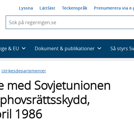
Lyssna
Lättläst
Teckenspråk
Prenumerera via e-
När
du
börjar
skriva
så
rige & EU
Dokument & publikationer
Så styrs S
framträder
en
lista
n
Utrikesdepartementet
med
sökförslag
 med Sovjetunionen
phovsrättsskydd,
ril 1986