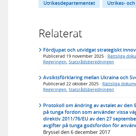
Utrikesdepartementet
Utrikes- och
Relaterat
Fördjupat och utvidgat strategiskt inno
Publicerad
19 november 2025
·
Rättsliga dok
Regeringen
,
Statsrådsberedningen
Avsiktsförklaring mellan Ukraina och Sv
Publicerad
22 oktober 2025
·
Rättsliga dokum
Regeringen
,
Statsrådsberedningen
Protokoll om ändring av avtalet av den 9
på tunga fordon som använder vissa väg
direktiv 2011/76/EU av den 27 septembe
avgifter på tunga godsfordon för använd
Bryssel den 6 december 2017