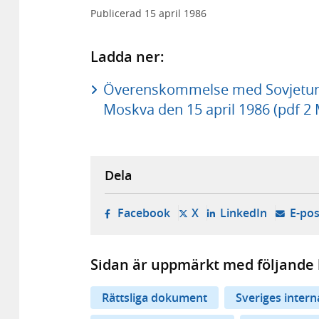
Publicerad
15 april 1986
Ladda ner:
Överenskommelse med Sovjetun
Moskva den 15 april 1986 (pdf 2
Dela
- öppnas i ny flik, extern w
- öppnas i ny flik, ext
- öppnas i
Facebook
X
LinkedIn
E-pos
Sidan är uppmärkt med följande 
Rättsliga dokument
Sveriges inter