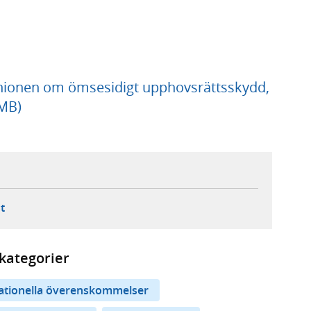
ionen om ömsesidigt upphovsrättsskydd,
 MB)
ebbplats,
ern webbplats,
 ny flik, extern webbplats,
- öppnar din e-postklient,
t
kategorier
nationella överenskommelser