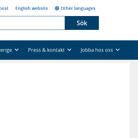
post
English website
Other languages
Sök
verige
Press & kontakt
Jobba hos oss