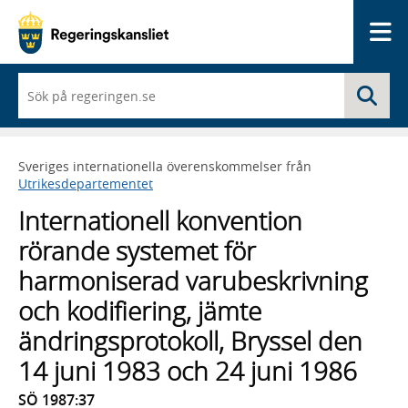
Me
När
Sö
du
börjar
skriva
så
Sveriges internationella överenskommelser från
framträder
Utrikesdepartementet
en
lista
Internationell konvention
med
sökförslag
rörande systemet för
harmoniserad varubeskrivning
och kodifiering, jämte
ändringsprotokoll, Bryssel den
14 juni 1983 och 24 juni 1986
SÖ 1987:37