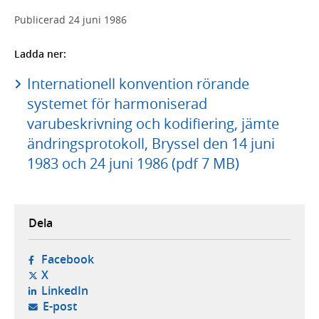
Publicerad
24 juni 1986
Ladda ner:
Internationell konvention rörande
systemet för harmoniserad
varubeskrivning och kodifiering, jämte
ändringsprotokoll, Bryssel den 14 juni
1983 och 24 juni 1986 (pdf 7 MB)
Dela
- öppnas i ny flik, extern webbplats,
Facebook
- öppnas i ny flik, extern webbplats,
X
- öppnas i ny flik, extern webbplats,
LinkedIn
- öppnar din e-postklient,
E-post