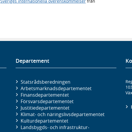
,
Sveriges internationella överenskommelser
från
Departement
Ko
Statsrådsberedningen
Reg
10
Arbetsmarknads­departementet
Väx
Finans­departementet
Försvars­departementet
Justitie­departementet
Klimat- och näringslivs­departementet
Kultur­departementet
Landsbygds- och infrastruktur­