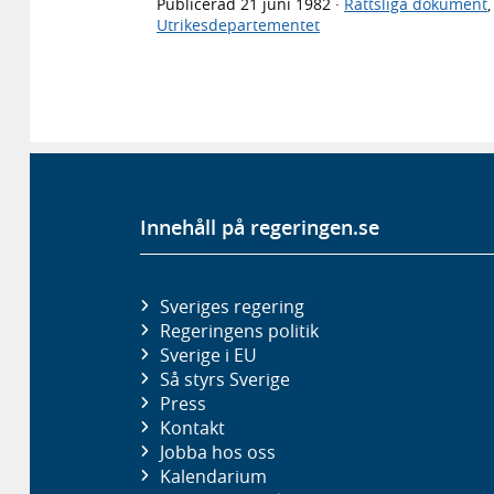
Publicerad
21 juni 1982
·
Rättsliga dokument
Utrikesdepartementet
Innehåll på regeringen.se
Sveriges regering
Regeringens politik
Sverige i EU
Så styrs Sverige
Press
Kontakt
Jobba hos oss
Kalendarium