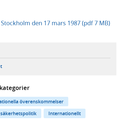
, Stockholm den 17 mars 1987 (pdf 7 MB)
ebbplats,
ern webbplats,
 ny flik, extern webbplats,
- öppnar din e-postklient,
t
kategorier
nationella överenskommelser
 säkerhetspolitik
Internationellt