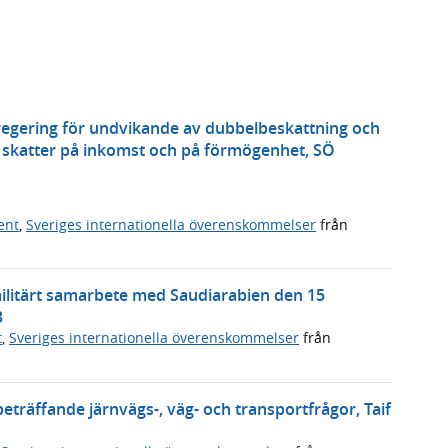
regering för undvikande av dubbelbeskattning och
e skatter på inkomst och på förmögenhet, SÖ
ent
,
Sveriges internationella överenskommelser
från
litärt samarbete med Saudiarabien den 15
3
t
,
Sveriges internationella överenskommelser
från
räffande järnvägs-, väg- och transportfrågor, Taif