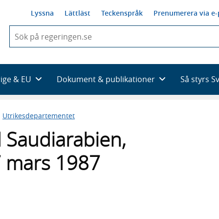
Lyssna
Lättläst
Teckenspråk
Prenumerera via e-
När
du
börjar
skriva
så
rige & EU
Dokument & publikationer
Så styrs S
framträder
en
lista
n
Utrikesdepartementet
med
sökförslag
d Saudiarabien,
7 mars 1987