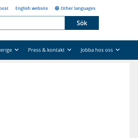
post
English website
Other languages
Sök
verige
Press & kontakt
Jobba hos oss