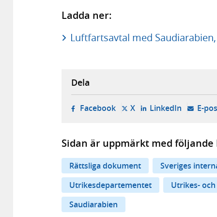
Ladda ner:
Luftfartsavtal med Saudiarabien
Dela
- öppnas i ny flik, extern w
- öppnas i ny flik, ext
- öppnas i
Facebook
X
LinkedIn
E-pos
Sidan är uppmärkt med följande 
Rättsliga dokument
Sveriges inter
Utrikesdepartementet
Utrikes- och
Saudiarabien