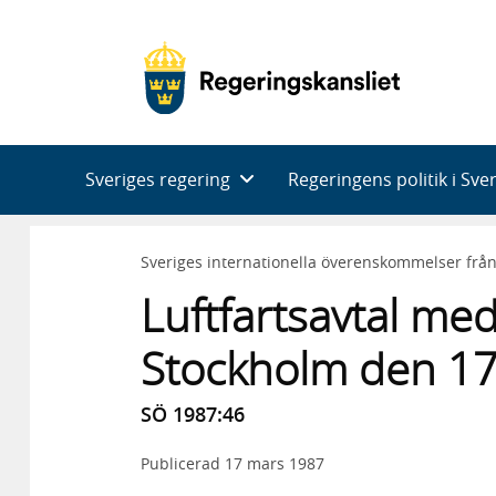
Huvudnavigering
Sveriges regering
Regeringens politik i Sve
Sveriges internationella överenskommelser frå
Luftfartsavtal me
Stockholm den 1
SÖ 1987:46
Publicerad
17 mars 1987