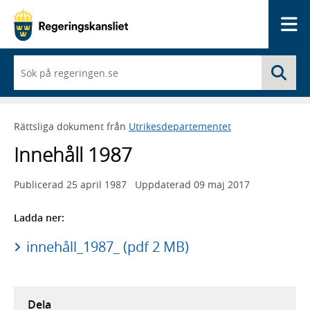
Me
När
Sö
du
börjar
skriva
så
Rättsliga dokument från
Utrikesdepartementet
framträder
en
Innehåll 1987
lista
med
sökförslag
Publicerad
25 april 1987
Uppdaterad
09 maj 2017
Ladda ner:
innehåll_1987_ (pdf 2 MB)
Dela