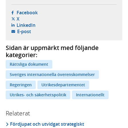
- öppnas i ny flik, extern webbplats,
Facebook
- öppnas i ny flik, extern webbplats,
X
- öppnas i ny flik, extern webbplats,
LinkedIn
- öppnar din e-postklient,
E-post
Sidan är uppmärkt med följande
kategorier:
Rättsliga dokument
Sveriges internationella överenskommelser
Regeringen
Utrikesdepartementet
Utrikes- och säkerhetspolitik
Internationellt
Relaterat
Fördjupat och utvidgat strategiskt