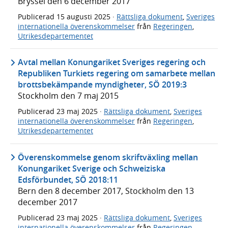
Bryssel den 6 december 2017
Publicerad
15 augusti 2025
·
Rättsliga dokument
,
Sveriges
internationella överenskommelser
från
Regeringen
,
Utrikesdepartementet
Avtal mellan Konungariket Sveriges regering och
Republiken Turkiets regering om samarbete mellan
brottsbekämpande myndigheter, SÖ 2019:3
Stockholm den 7 maj 2015
Publicerad
23 maj 2025
·
Rättsliga dokument
,
Sveriges
internationella överenskommelser
från
Regeringen
,
Utrikesdepartementet
Överenskommelse genom skriftväxling mellan
Konungariket Sverige och Schweiziska
Edsförbundet, SÖ 2018:11
Bern den 8 december 2017, Stockholm den 13
december 2017
Publicerad
23 maj 2025
·
Rättsliga dokument
,
Sveriges
internationella överenskommelser
från
Regeringen
,