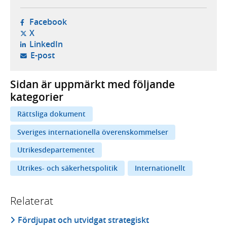
- öppnas i ny flik, extern webbplats,
Facebook
- öppnas i ny flik, extern webbplats,
X
- öppnas i ny flik, extern webbplats,
LinkedIn
- öppnar din e-postklient,
E-post
Sidan är uppmärkt med följande
kategorier
Rättsliga dokument
Sveriges internationella överenskommelser
Utrikesdepartementet
Utrikes- och säkerhetspolitik
Internationellt
Relaterat
Fördjupat och utvidgat strategiskt