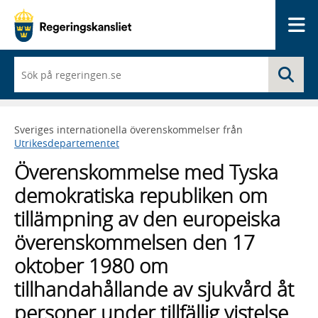
Me
När
Sö
du
börjar
skriva
så
Sveriges internationella överenskommelser från
framträder
Utrikesdepartementet
en
lista
Överenskommelse med Tyska
med
sökförslag
demokratiska republiken om
tillämpning av den europeiska
överenskommelsen den 17
oktober 1980 om
tillhandahållande av sjukvård åt
personer under tillfällig vistelse