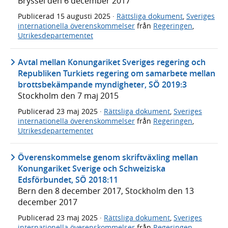
Bryssel den 6 december 2017
Publicerad
15 augusti 2025
·
Rättsliga dokument
,
Sveriges
internationella överenskommelser
från
Regeringen
,
Utrikesdepartementet
Avtal mellan Konungariket Sveriges regering och
Republiken Turkiets regering om samarbete mellan
brottsbekämpande myndigheter, SÖ 2019:3
Stockholm den 7 maj 2015
Publicerad
23 maj 2025
·
Rättsliga dokument
,
Sveriges
internationella överenskommelser
från
Regeringen
,
Utrikesdepartementet
Överenskommelse genom skriftväxling mellan
Konungariket Sverige och Schweiziska
Edsförbundet, SÖ 2018:11
Bern den 8 december 2017, Stockholm den 13
december 2017
Publicerad
23 maj 2025
·
Rättsliga dokument
,
Sveriges
internationella överenskommelser
från
Regeringen
,