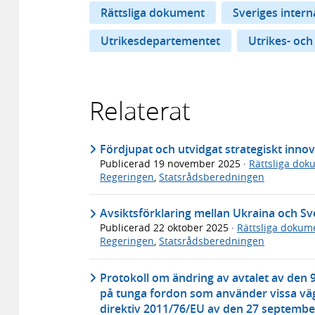
Rättsliga dokument
Sveriges inter
Utrikesdepartementet
Utrikes- och
Relaterat
Fördjupat och utvidgat strategiskt inno
Publicerad
19 november 2025
·
Rättsliga dok
Regeringen
,
Statsrådsberedningen
Avsiktsförklaring mellan Ukraina och Sv
Publicerad
22 oktober 2025
·
Rättsliga dokum
Regeringen
,
Statsrådsberedningen
Protokoll om ändring av avtalet av den 9
på tunga fordon som använder vissa väg
direktiv 2011/76/EU av den 27 septembe