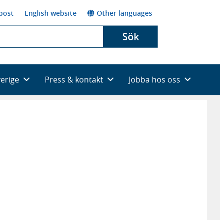
post
English website
Other languages
Sök
verige
Press & kontakt
Jobba hos oss