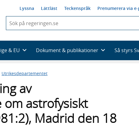
Lyssna
Lättläst
Teckenspråk
Prenumerera via e-
När
du
börjar
skriva
så
rige & EU
Dokument & publikationer
Så styrs S
framträder
en
lista
n
Utrikesdepartementet
med
sökförslag
ing av
om astrofysiskt
81:2), Madrid den 18