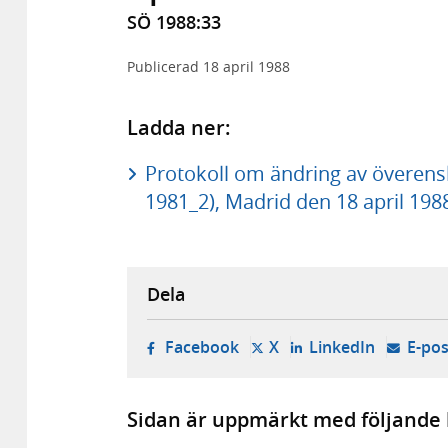
SÖ 1988:33
Publicerad
18 april 1988
Ladda ner:
Protokoll om ändring av överen
1981_2), Madrid den 18 april 1988
Dela
- öppnas i ny flik, extern w
- öppnas i ny flik, ext
- öppnas i
Facebook
X
LinkedIn
E-pos
Sidan är uppmärkt med följande 