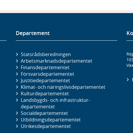
Departement
Ko
Statsrådsberedningen
Reg
10
Arbetsmarknads­departementet
Väx
Finans­departementet
Försvars­departementet
Justitie­departementet
Klimat- och näringslivs­departementet
Kultur­departementet
Landsbygds- och infrastruktur­
departementet
Social­departementet
Utbildnings­departementet
Utrikes­departementet