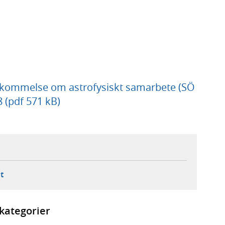
skommelse om astrofysiskt samarbete (SÖ
 (pdf 571 kB)
ebbplats,
ern webbplats,
 ny flik, extern webbplats,
- öppnar din e-postklient,
t
kategorier