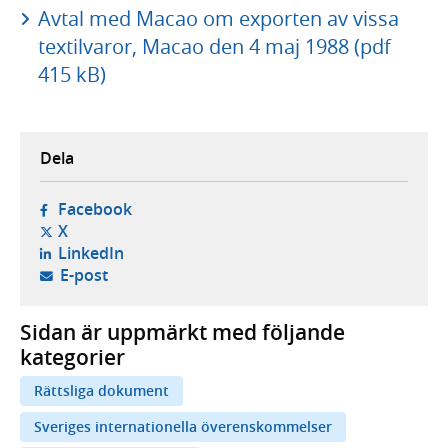
Avtal med Macao om exporten av vissa
textilvaror, Macao den 4 maj 1988 (pdf
415 kB)
Dela
- öppnas i ny flik, extern webbplats,
Facebook
- öppnas i ny flik, extern webbplats,
X
- öppnas i ny flik, extern webbplats,
LinkedIn
- öppnar din e-postklient,
E-post
Sidan är uppmärkt med följande
kategorier
Rättsliga dokument
Sveriges internationella överenskommelser