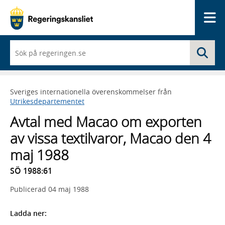
Me
När
Sö
du
börjar
skriva
så
Sveriges internationella överenskommelser från
framträder
Utrikesdepartementet
en
lista
Avtal med Macao om exporten
med
sökförslag
av vissa textilvaror, Macao den 4
maj 1988
SÖ 1988:61
Publicerad
04 maj 1988
Ladda ner: