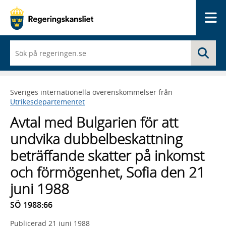
Me
När
Sö
du
börjar
skriva
så
Sveriges internationella överenskommelser från
framträder
Utrikesdepartementet
en
lista
Avtal med Bulgarien för att
med
sökförslag
undvika dubbelbeskattning
beträffande skatter på inkomst
och förmögenhet, Sofia den 21
juni 1988
SÖ 1988:66
Publicerad
21 juni 1988