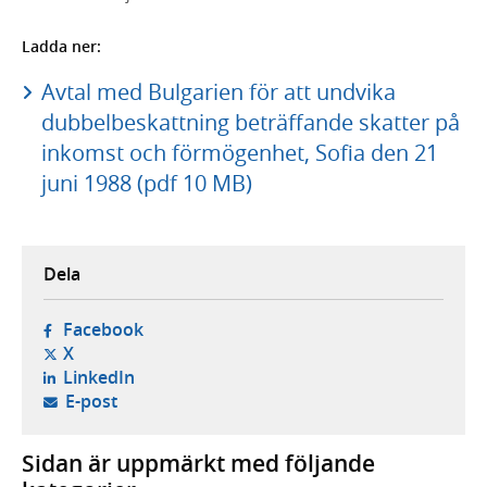
Ladda ner:
Avtal med Bulgarien för att undvika
dubbelbeskattning beträffande skatter på
inkomst och förmögenhet, Sofia den 21
juni 1988 (pdf 10 MB)
Dela
- öppnas i ny flik, extern webbplats,
Facebook
- öppnas i ny flik, extern webbplats,
X
- öppnas i ny flik, extern webbplats,
LinkedIn
- öppnar din e-postklient,
E-post
Sidan är uppmärkt med följande