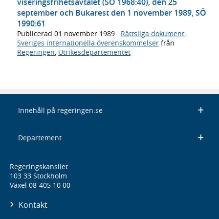
viseringsfrihetsavtalet (SÖ 1968:40), den 25
september och Bukarest den 1 november 1989, SÖ
1990:61
Publicerad
01 november 1989
·
Rättsliga dokument
,
Sveriges internationella överenskommelser
från
Regeringen
,
Utrikesdepartementet
Innehåll på regeringen.se
Departement
Regeringskansliet
103 33 Stockholm
Växel 08-405 10 00
Kontakt