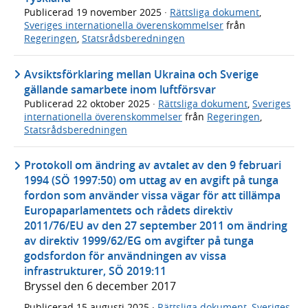
Publicerad
19 november 2025
·
Rättsliga dokument
,
Sveriges internationella överenskommelser
från
Regeringen
,
Statsrådsberedningen
Avsiktsförklaring mellan Ukraina och Sverige
gällande samarbete inom luftförsvar
Publicerad
22 oktober 2025
·
Rättsliga dokument
,
Sveriges
internationella överenskommelser
från
Regeringen
,
Statsrådsberedningen
Protokoll om ändring av avtalet av den 9 februari
1994 (SÖ 1997:50) om uttag av en avgift på tunga
fordon som använder vissa vägar för att tillämpa
Europaparlamentets och rådets direktiv
2011/76/EU av den 27 september 2011 om ändring
av direktiv 1999/62/EG om avgifter på tunga
godsfordon för användningen av vissa
infrastrukturer, SÖ 2019:11
Bryssel den 6 december 2017
Publicerad
15 augusti 2025
·
Rättsliga dokument
,
Sveriges