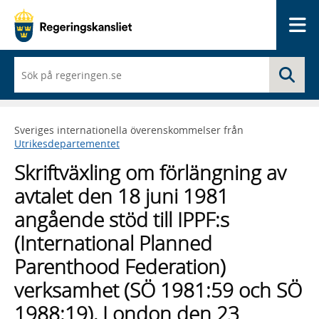
Me
När
Sö
du
börjar
skriva
så
Sveriges internationella överenskommelser från
framträder
Utrikesdepartementet
en
lista
Skriftväxling om förlängning av
med
sökförslag
avtalet den 18 juni 1981
angående stöd till IPPF:s
(International Planned
Parenthood Federation)
verksamhet (SÖ 1981:59 och SÖ
1988:19), London den 23