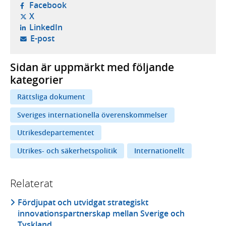
- öppnas i ny flik, extern webbplats,
Facebook
- öppnas i ny flik, extern webbplats,
X
- öppnas i ny flik, extern webbplats,
LinkedIn
- öppnar din e-postklient,
E-post
Sidan är uppmärkt med följande
kategorier
Rättsliga dokument
Sveriges internationella överenskommelser
Utrikesdepartementet
Utrikes- och säkerhetspolitik
Internationellt
Relaterat
Fördjupat och utvidgat strategiskt
innovationspartnerskap mellan Sverige och
Tyskland