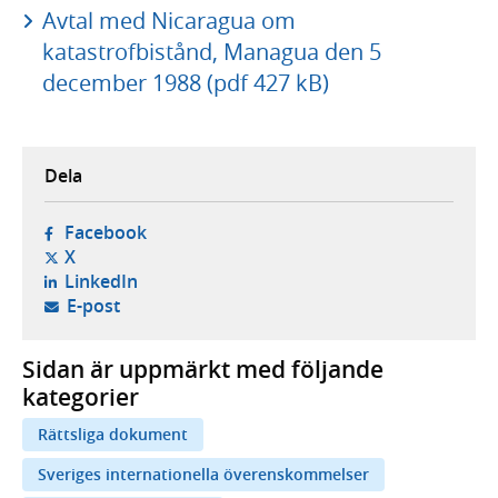
Avtal med Nicaragua om
katastrofbistånd, Managua den 5
december 1988 (pdf 427 kB)
Dela
- öppnas i ny flik, extern webbplats,
Facebook
- öppnas i ny flik, extern webbplats,
X
- öppnas i ny flik, extern webbplats,
LinkedIn
- öppnar din e-postklient,
E-post
Sidan är uppmärkt med följande
kategorier
Rättsliga dokument
Sveriges internationella överenskommelser