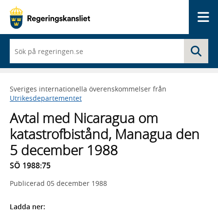
Me
När
Sö
du
börjar
skriva
så
Sveriges internationella överenskommelser från
framträder
Utrikesdepartementet
en
lista
Avtal med Nicaragua om
med
sökförslag
katastrofbistånd, Managua den
5 december 1988
SÖ 1988:75
Publicerad
05 december 1988
Ladda ner: