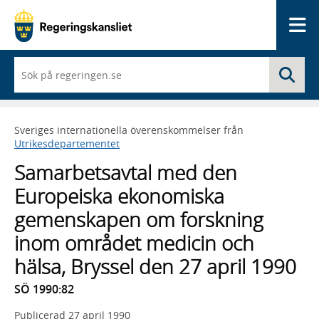
Me
När
Sö
du
börjar
skriva
så
Sveriges internationella överenskommelser från
framträder
Utrikesdepartementet
en
lista
Samarbetsavtal med den
med
sökförslag
Europeiska ekonomiska
gemenskapen om forskning
inom området medicin och
hälsa, Bryssel den 27 april 1990
SÖ 1990:82
Publicerad
27 april 1990