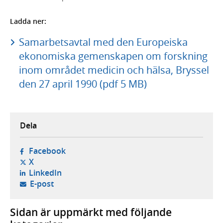
Ladda ner:
Samarbetsavtal med den Europeiska
ekonomiska gemenskapen om forskning
inom området medicin och hälsa, Bryssel
den 27 april 1990 (pdf 5 MB)
Dela
- öppnas i ny flik, extern webbplats,
Facebook
- öppnas i ny flik, extern webbplats,
X
- öppnas i ny flik, extern webbplats,
LinkedIn
- öppnar din e-postklient,
E-post
Sidan är uppmärkt med följande