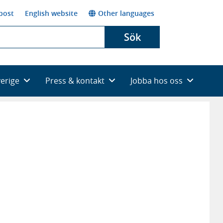
post
English website
Other languages
Sök
verige
Press & kontakt
Jobba hos oss