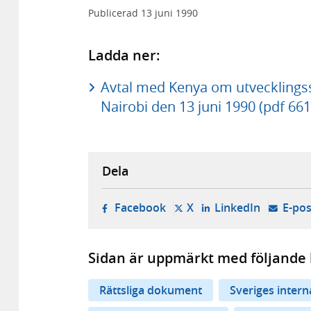
Publicerad
13 juni 1990
Ladda ner:
Avtal med Kenya om utvecklingssa
Nairobi den 13 juni 1990 (pdf 661
Dela
- öppnas i ny flik, extern w
- öppnas i ny flik, ext
- öppnas i
Facebook
X
LinkedIn
E-pos
Sidan är uppmärkt med följande 
Rättsliga dokument
Sveriges inter