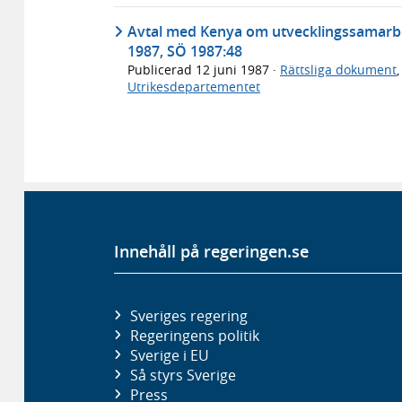
Avtal med Kenya om utvecklingssamarbete 
1987, SÖ 1987:48
Publicerad
12 juni 1987
·
Rättsliga dokument
Utrikesdepartementet
Innehåll på regeringen.se
Sveriges regering
Regeringens politik
Sverige i EU
Så styrs Sverige
Press