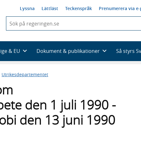
Lyssna
Lättläst
Teckenspråk
Prenumerera via e-
När
du
börjar
skriva
så
rige & EU
Dokument & publikationer
Så styrs S
framträder
en
lista
n
Utrikesdepartementet
med
sökförslag
 om
ete den 1 juli 1990 -
robi den 13 juni 1990