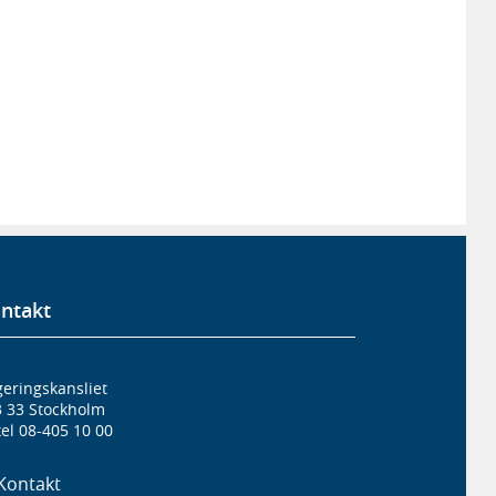
ntakt
eringskansliet
3 33 Stockholm
el 08-405 10 00
Kontakt