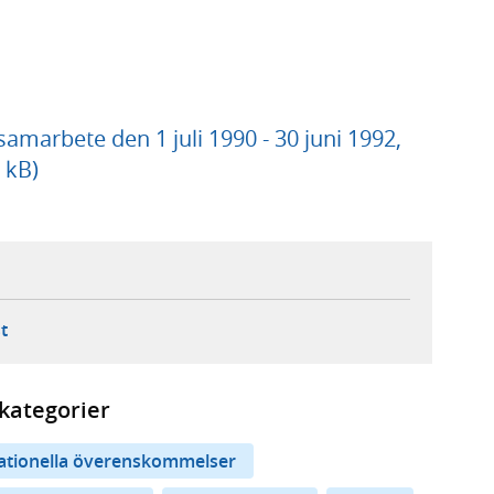
marbete den 1 juli 1990 - 30 juni 1992,
 kB)
ebbplats,
ern webbplats,
 ny flik, extern webbplats,
- öppnar din e-postklient,
t
kategorier
nationella överenskommelser