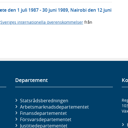
den 1 juli 1987 - 30 juni 1989, Nairobi den 12 juni
,
Sveriges internationella överenskommelser
från
Departement
Ko
Statsrådsberedningen
Reg
10
Arbetsmarknads­departementet
Väx
Finans­departementet
Försvars­departementet
Justitie­departementet