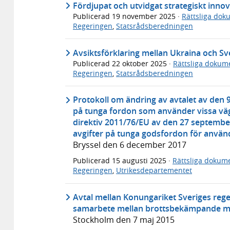
Fördjupat och utvidgat strategiskt inno
Publicerad
19 november 2025
·
Rättsliga dok
Regeringen
,
Statsrådsberedningen
Avsiktsförklaring mellan Ukraina och Sv
Publicerad
22 oktober 2025
·
Rättsliga dokum
Regeringen
,
Statsrådsberedningen
Protokoll om ändring av avtalet av den 9
på tunga fordon som använder vissa väg
direktiv 2011/76/EU av den 27 septembe
avgifter på tunga godsfordon för använd
Bryssel den 6 december 2017
Publicerad
15 augusti 2025
·
Rättsliga dokum
Regeringen
,
Utrikesdepartementet
Avtal mellan Konungariket Sveriges reg
samarbete mellan brottsbekämpande my
Stockholm den 7 maj 2015