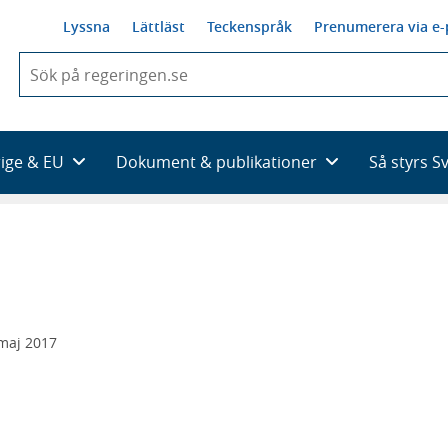
Lyssna
Lättläst
Teckenspråk
Prenumerera via e-
När
du
börjar
skriva
så
rige & EU
Dokument & publikationer
Så styrs S
framträder
en
lista
med
sökförslag
maj 2017