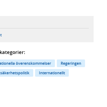
ebbplats,
ern webbplats,
 ny flik, extern webbplats,
- öppnar din e-postklient,
t
kategorier:
nationella överenskommelser
Regeringen
 säkerhetspolitik
Internationellt