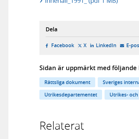
innehåll_1991_ (pdf 1 MB)
Dela
- öppnas i ny flik, extern w
- öppnas i ny flik, ext
- öppnas i
Facebook
X
LinkedIn
E-pos
Sidan är uppmärkt med följande 
Rättsliga dokument
Sveriges inter
Utrikesdepartementet
Utrikes- och
Relaterat