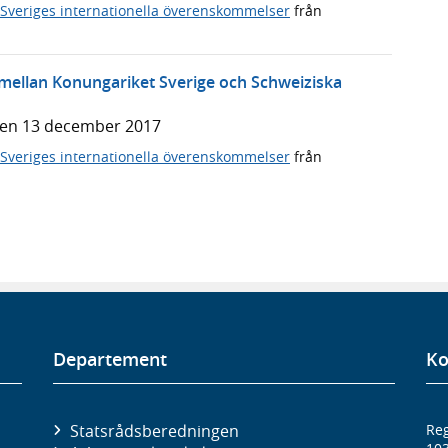
Sveriges internationella överenskommelser
från
ellan Konungariket Sverige och Schweiziska
den 13 december 2017
Sveriges internationella överenskommelser
från
Departement
Ko
Statsrådsberedningen
Reg