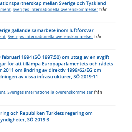
vationspartnerskap mellan Sverige och Tyskland
ument
,
Sveriges internationella överenskommelser
från
erige gällande samarbete inom luftförsvar
ent
,
Sveriges internationella överenskommelser
från
 februari 1994 (SÖ 1997:50) om uttag av en avgift
ar för att tillämpa Europaparlamentets och rådets
r 2011 om ändring av direktiv 1999/62/EG om
ningen av vissa infrastrukturer, SÖ 2019:11
ent
,
Sveriges internationella överenskommelser
från
ering och Republiken Turkiets regering om
ndigheter, SÖ 2019:3