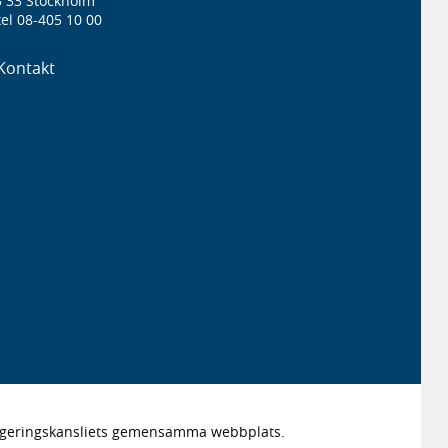
3 33 Stockholm
el 08-405 10 00
Kontakt
Regeringskansliets gemensamma webbplats.