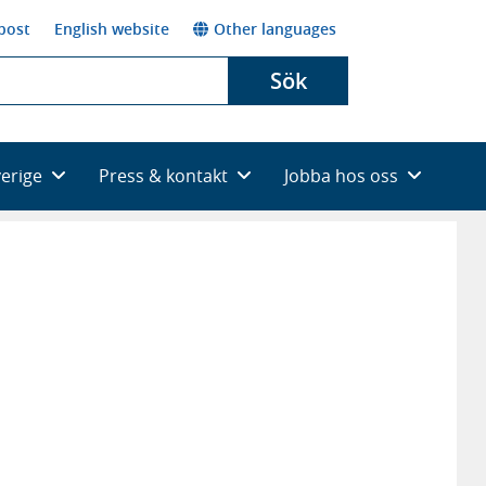
post
English website
Other languages
Sök
verige
Press & kontakt
Jobba hos oss