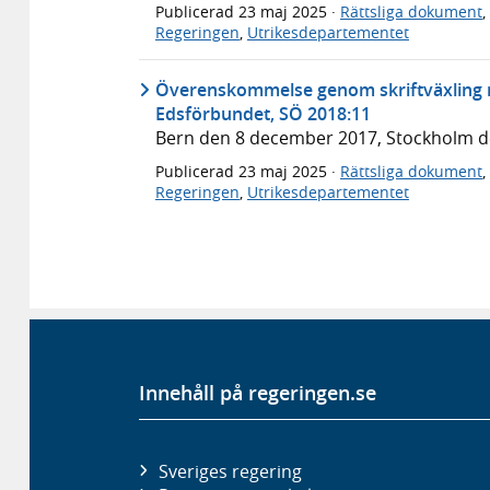
Publicerad
23 maj 2025
·
Rättsliga dokument
,
Regeringen
,
Utrikesdepartementet
Överenskommelse genom skriftväxling m
Edsförbundet, SÖ 2018:11
Bern den 8 december 2017, Stockholm 
Publicerad
23 maj 2025
·
Rättsliga dokument
,
Regeringen
,
Utrikesdepartementet
Innehåll på regeringen.se
Sveriges regering