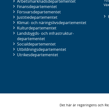
10
Arbetsmarknads­departementet
Väx
Finans­departementet
Försvars­departementet
Justitie­departementet
Klimat- och näringslivs­departementet
Kultur­departementet
Landsbygds- och infrastruktur­
departementet
Social­departementet
Utbildnings­departementet
Utrikes­departementet
Det här är regeringens och 