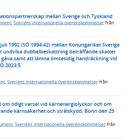
vationspartnerskap mellan Sverige och Tyskland
ument
,
Sveriges internationella överenskommelser
från
 juli 1992 (SÖ 1994:42) mellan Konungariket Sverige
t undvika dubbelbeskattning beträffande skatter
 gåva samt att lämna ömsesidig handräckning vid
SÖ 2023:5
ent
,
Sveriges internationella överenskommelser
från
om tidigt varsel vid kärnenergiolyckor och om
rande kärnsäkerhet och strålskydd, Bonn den 25
kument
,
Sveriges internationella överenskommelser
från