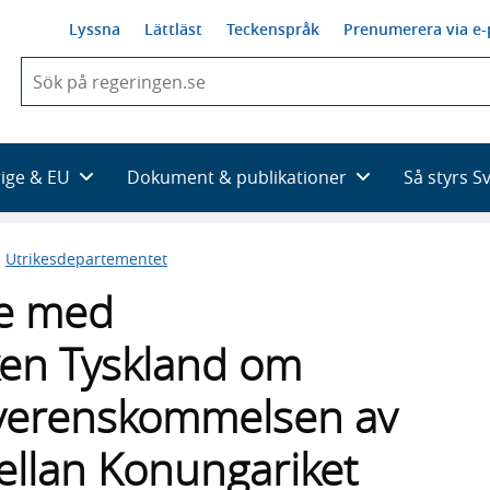
Lyssna
Lättläst
Teckenspråk
Prenumerera via e-
När
du
börjar
skriva
så
rige & EU
Dokument & publikationer
Så styrs S
framträder
en
lista
n
Utrikesdepartementet
med
sökförslag
e med
en Tyskland om
verenskommelsen av
llan Konungariket