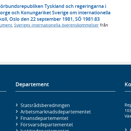
örbundsrepubliken Tyskland och regeringarna i
rge och Konungariket Sverige om internationella
koll, Oslo den 22 september 1981, SÖ 1981:83
kument
,
Sveriges internationella överenskommelser
från
Departement
Ko
Statsrådsberedningen
Reg
10
Arbetsmarknads­departementet
Väx
Finans­departementet
Försvars­departementet
Justitie­departementet