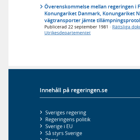
Överenskommelse mellan regeringen i F
Konungariket Danmark, Konungariket No
vägtransporter jämte tillämpningsproto
Publicerad
22 september 1981
·
Rättsliga do
Utrikesdepartementet
Innehåll på regeringen.se
Sveriges regering
Regeringens politik
Sverige i EU
Så styrs Sverige
Press