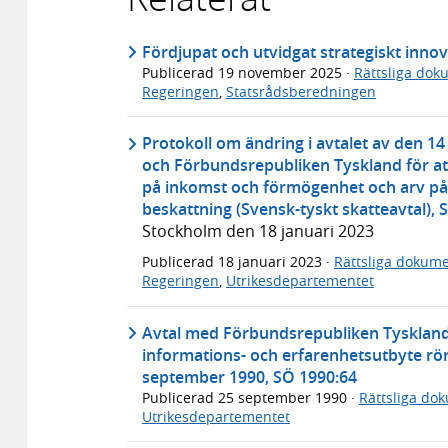
Fördjupat och utvidgat strategiskt inno
Publicerad
19 november 2025
·
Rättsliga dok
Regeringen
,
Statsrådsberedningen
Protokoll om ändring i avtalet av den 14
och Förbundsrepubliken Tyskland för at
på inkomst och förmögenhet och arv på
beskattning (Svensk-tyskt skatteavtal), 
Stockholm den 18 januari 2023
Publicerad
18 januari 2023
·
Rättsliga dokum
Regeringen
,
Utrikesdepartementet
Avtal med Förbundsrepubliken Tyskland 
informations- och erfarenhetsutbyte rö
september 1990, SÖ 1990:64
Publicerad
25 september 1990
·
Rättsliga do
Utrikesdepartementet