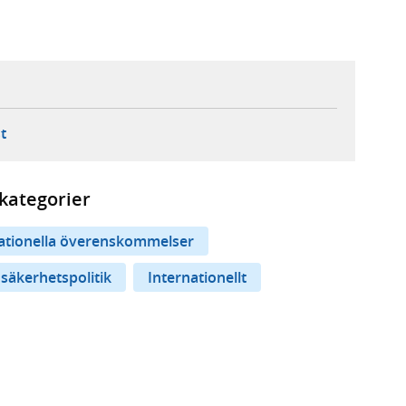
ebbplats,
ern webbplats,
 ny flik, extern webbplats,
- öppnar din e-postklient,
t
kategorier
nationella överenskommelser
 säkerhetspolitik
Internationellt