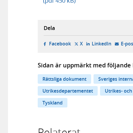
(pdf 450 kB)
Dela
- öppnas i ny flik, extern w
- öppnas i ny flik, ext
- öppnas i
Facebook
X
LinkedIn
E-pos
Sidan är uppmärkt med följande 
Rättsliga dokument
Sveriges inter
Utrikesdepartementet
Utrikes- och
Tyskland
Relaterat