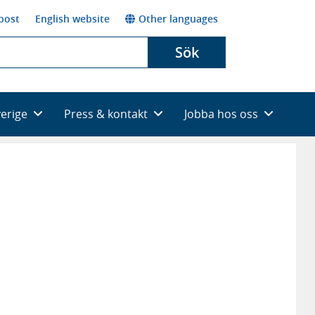
post
English website
Other languages
Sök
verige
Press & kontakt
Jobba hos oss