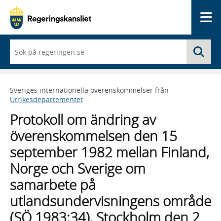
Me
När
Sö
du
börjar
skriva
så
Sveriges internationella överenskommelser från
framträder
Utrikesdepartementet
en
lista
Protokoll om ändring av
med
sökförslag
överenskommelsen den 15
september 1982 mellan Finland,
Norge och Sverige om
samarbete på
utlandsundervisningens område
(SÖ 1983:34), Stockholm den 2