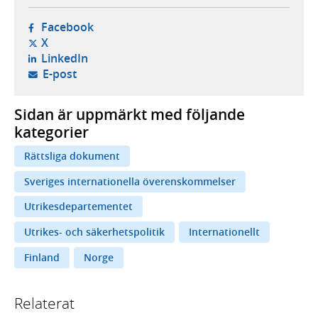
- öppnas i ny flik, extern webbplats,
Facebook
- öppnas i ny flik, extern webbplats,
X
- öppnas i ny flik, extern webbplats,
LinkedIn
- öppnar din e-postklient,
E-post
Sidan är uppmärkt med följande
kategorier
Rättsliga dokument
Sveriges internationella överenskommelser
Utrikesdepartementet
Utrikes- och säkerhetspolitik
Internationellt
Finland
Norge
Relaterat