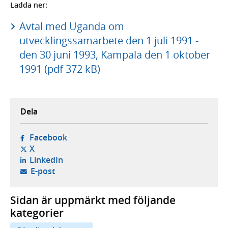
Ladda ner:
Avtal med Uganda om
utvecklingssamarbete den 1 juli 1991 -
den 30 juni 1993, Kampala den 1 oktober
1991 (pdf 372 kB)
Dela
- öppnas i ny flik, extern webbplats,
Facebook
- öppnas i ny flik, extern webbplats,
X
- öppnas i ny flik, extern webbplats,
LinkedIn
- öppnar din e-postklient,
E-post
Sidan är uppmärkt med följande
kategorier