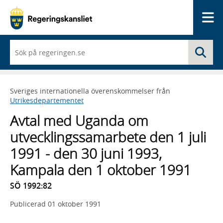
Me
När
Sö
du
börjar
skriva
så
Sveriges internationella överenskommelser från
framträder
Utrikesdepartementet
en
lista
Avtal med Uganda om
med
sökförslag
utvecklingssamarbete den 1 juli
1991 - den 30 juni 1993,
Kampala den 1 oktober 1991
SÖ 1992:82
Publicerad
01 oktober 1991