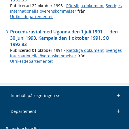
Publicerad
22 oktober 1993
·
Rättsliga dokument
,
Sveriges
internationella överenskommelser
från
Utrikesdepartementet
Proceduravtal med Uganda den 1 juli 1991 — den
30 juni 1993, Kampala den 1 oktober 1991, SÖ
1992:83
Publicerad
01 oktober 1991
·
Rättsliga dokument
,
Sveriges
internationella överenskommelser
från
Utrikesdepartementet
Innehåll på regeringen.se
Departement
Regeringskansliet