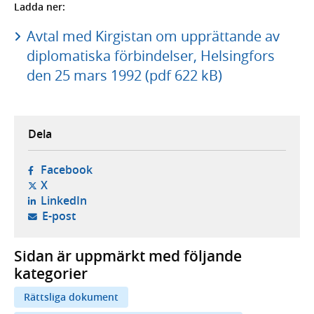
Ladda ner:
Avtal med Kirgistan om upprättande av
diplomatiska förbindelser, Helsingfors
den 25 mars 1992 (pdf 622 kB)
Dela
- öppnas i ny flik, extern webbplats,
Facebook
- öppnas i ny flik, extern webbplats,
X
- öppnas i ny flik, extern webbplats,
LinkedIn
- öppnar din e-postklient,
E-post
Sidan är uppmärkt med följande
kategorier
Rättsliga dokument