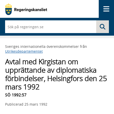
Me
När
Sö
du
börjar
skriva
så
Sveriges internationella överenskommelser från
framträder
Utrikesdepartementet
en
lista
Avtal med Kirgistan om
med
sökförslag
upprättande av diplomatiska
förbindelser, Helsingfors den 25
mars 1992
SÖ 1992:57
Publicerad
25 mars 1992