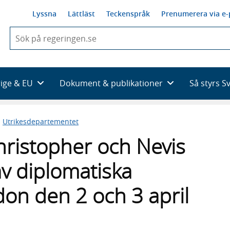
Lyssna
Lättläst
Teckenspråk
Prenumerera via e-
När
du
börjar
skriva
så
rige & EU
Dokument & publikationer
Så styrs S
framträder
en
lista
n
Utrikesdepartementet
med
sökförslag
hristopher och Nevis
v diplomatiska
don den 2 och 3 april