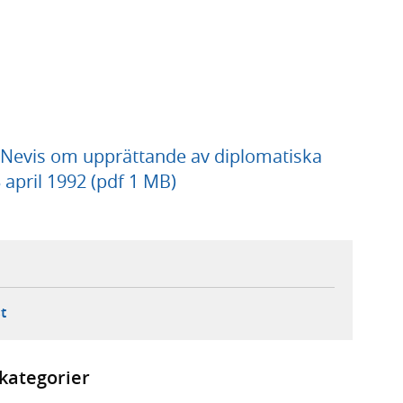
 Nevis om upprättande av diplomatiska
 april 1992 (pdf 1 MB)
ebbplats,
ern webbplats,
 ny flik, extern webbplats,
- öppnar din e-postklient,
t
kategorier