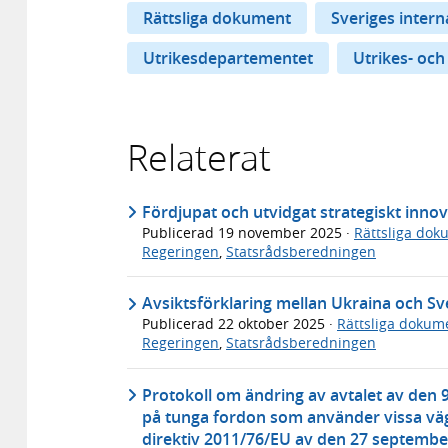
Rättsliga dokument
Sveriges inter
Utrikesdepartementet
Utrikes- och
Relaterat
Fördjupat och utvidgat strategiskt inno
Publicerad
19 november 2025
·
Rättsliga dok
Regeringen
,
Statsrådsberedningen
Avsiktsförklaring mellan Ukraina och Sv
Publicerad
22 oktober 2025
·
Rättsliga dokum
Regeringen
,
Statsrådsberedningen
Protokoll om ändring av avtalet av den 9
på tunga fordon som använder vissa väg
direktiv 2011/76/EU av den 27 septembe