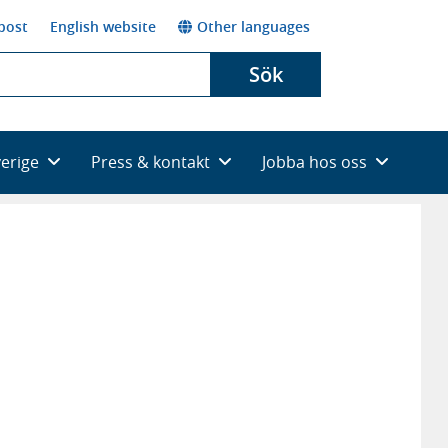
post
English website
Other languages
Sök
verige
Press & kontakt
Jobba hos oss