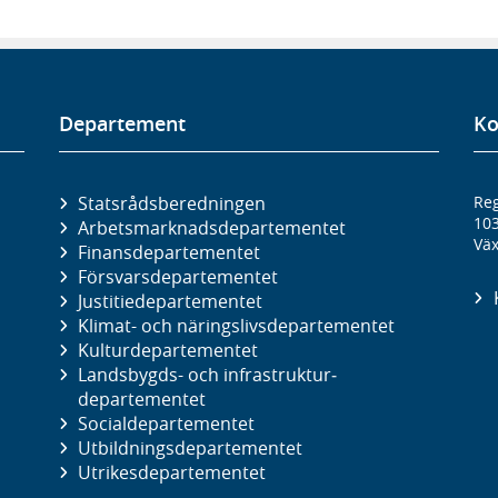
Departement
Ko
Statsrådsberedningen
Reg
10
Arbetsmarknads­departementet
Väx
Finans­departementet
Försvars­departementet
Justitie­departementet
Klimat- och näringslivs­departementet
Kultur­departementet
Landsbygds- och infrastruktur­
departementet
Social­departementet
Utbildnings­departementet
Utrikes­departementet