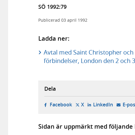
SÖ 1992:79
Publicerad
03 april 1992
Ladda ner:
Avtal med Saint Christopher och
förbindelser, London den 2 och 3
Dela
- öppnas i ny flik, extern w
- öppnas i ny flik, ext
- öppnas i
Facebook
X
LinkedIn
E-pos
Sidan är uppmärkt med följande 