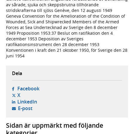
av sårade, sjuka och skeppsbrutna tillhörande
stridskrafterna till sjöss Genève, den 12 augusti 1949
Geneva Convention for the Amelioration of the Condition of
Wounded, Sick and Shipwrecked Members of the Armed
Forces at Sea Undertecknad av Sverige den 8 december
1949 Proposition 1953:37 Beslut om ratifikation den 4
december 1953 Deposition av Sveriges
ratifikationsinstrument den 28 december 1953
Konventionen i kraft den 21 oktober 1950, för Sverige den 28
juni 1954
Dela
- öppnas i ny flik, extern webbplats,
Facebook
- öppnas i ny flik, extern webbplats,
X
- öppnas i ny flik, extern webbplats,
LinkedIn
- öppnar din e-postklient,
E-post
Sidan är uppmärkt med följande
kategorier