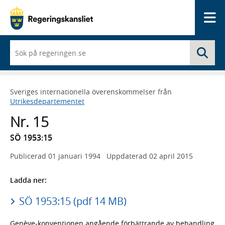
Me
När
Sö
du
börjar
skriva
så
Sveriges internationella överenskommelser från
framträder
Utrikesdepartementet
en
lista
Nr. 15
med
sökförslag
SÖ 1953:15
Publicerad
01 januari 1994
Uppdaterad
02 april 2015
Ladda ner:
SÖ 1953:15 (pdf 14 MB)
Genève-konventionen angående förbättrande av behandling