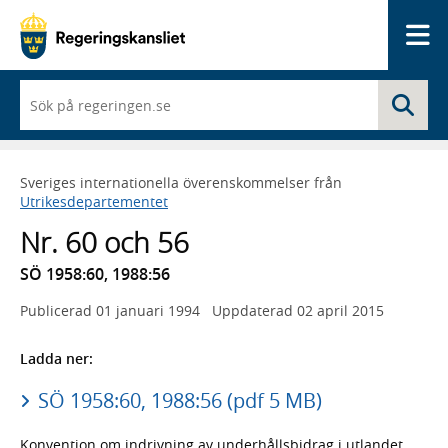
Me
När
Sö
du
börjar
skriva
så
Sveriges internationella överenskommelser från
framträder
Utrikesdepartementet
en
lista
Nr. 60 och 56
med
sökförslag
SÖ 1958:60, 1988:56
Publicerad
01 januari 1994
Uppdaterad
02 april 2015
Ladda ner:
SÖ 1958:60, 1988:56 (pdf 5 MB)
Konvention om indrivning av underhållsbidrag i utlandet