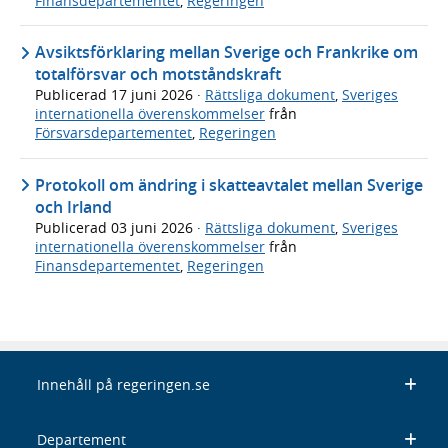
Finansdepartementet
,
Regeringen
Avsiktsförklaring mellan Sverige och Frankrike om
totalförsvar och motståndskraft
Publicerad
17 juni 2026
·
Rättsliga dokument
,
Sveriges
internationella överenskommelser
från
Försvarsdepartementet
,
Regeringen
Protokoll om ändring i skatteavtalet mellan Sverige
och Irland
Publicerad
03 juni 2026
·
Rättsliga dokument
,
Sveriges
internationella överenskommelser
från
Finansdepartementet
,
Regeringen
Innehåll på regeringen.se
Departement