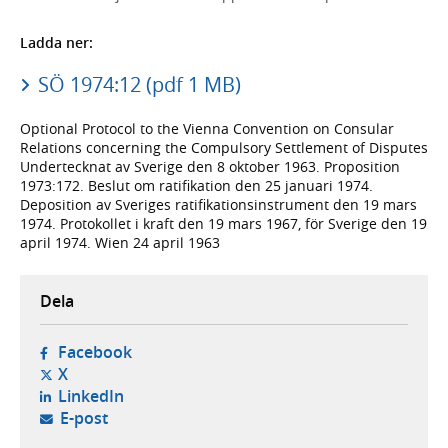
Ladda ner:
SÖ 1974:12 (pdf 1 MB)
Optional Protocol to the Vienna Convention on Consular
Relations concerning the Compulsory Settlement of Disputes
Undertecknat av Sverige den 8 oktober 1963. Proposition
1973:172. Beslut om ratifikation den 25 januari 1974.
Deposition av Sveriges ratifikationsinstrument den 19 mars
1974. Protokollet i kraft den 19 mars 1967, för Sverige den 19
april 1974. Wien 24 april 1963
Dela
- öppnas i ny flik, extern webbplats,
Facebook
- öppnas i ny flik, extern webbplats,
X
- öppnas i ny flik, extern webbplats,
LinkedIn
- öppnar din e-postklient,
E-post