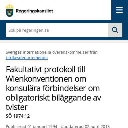
Me
När
Sö
du
börjar
skriva
så
Sveriges internationella överenskommelser från
framträder
Utrikesdepartementet
en
lista
Fakultativt protokoll till
med
sökförslag
Wienkonventionen om
konsulära förbindelser om
obligatoriskt biläggande av
tvister
SÖ 1974:12
Publicerad
01 januari 1994
Uppdaterad
02 april 2015