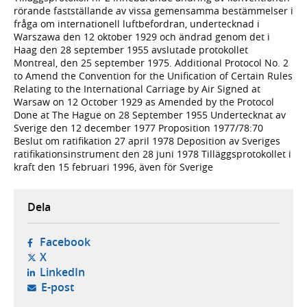
rörande fastställande av vissa gemensamma bestämmelser i
fråga om internationell luftbefordran, undertecknad i
Warszawa den 12 oktober 1929 och ändrad genom det i
Haag den 28 september 1955 avslutade protokollet
Montreal, den 25 september 1975. Additional Protocol No. 2
to Amend the Convention for the Unification of Certain Rules
Relating to the International Carriage by Air Signed at
Warsaw on 12 October 1929 as Amended by the Protocol
Done at The Hague on 28 September 1955 Undertecknat av
Sverige den 12 december 1977 Proposition 1977/78:70
Beslut om ratifikation 27 april 1978 Deposition av Sveriges
ratifikationsinstrument den 28 juni 1978 Tilläggsprotokollet i
kraft den 15 februari 1996, även för Sverige
Dela
- öppnas i ny flik, extern webbplats,
Facebook
- öppnas i ny flik, extern webbplats,
X
- öppnas i ny flik, extern webbplats,
LinkedIn
- öppnar din e-postklient,
E-post