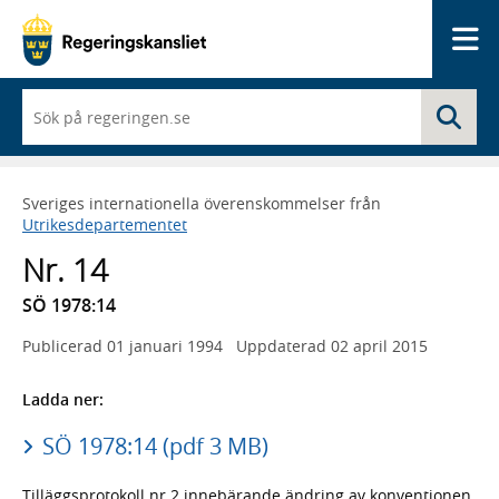
Me
När
Sö
du
börjar
skriva
så
Sveriges internationella överenskommelser från
framträder
Utrikesdepartementet
en
lista
Nr. 14
med
sökförslag
SÖ 1978:14
Publicerad
01 januari 1994
Uppdaterad
02 april 2015
Ladda ner:
SÖ 1978:14 (pdf 3 MB)
Tilläggsprotokoll nr 2 innebärande ändring av konventionen