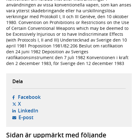
användningen av vissa konventionella vapen, som kan anses
vara ytterst skadebringande eller ha urskillningslösa
verkningar med Protokoll I, II och III Genève, den 10 oktober
1980. Convention on Prohibitions or Restrictions on the Use
of Certain Conventional Weapons which may be deemed to
be Excessively Injurious or to have Indiscriminate Effects
(with Protocols I, II and III) Undertecknad av Sverige den 10
april 1981 Proposition 1981/82:206 Beslut om ratifikation
den 24 juni 1982 Deposition av Sveriges
ratifikationsinstrument den 7 juli 1982 Konventionen i kraft
den 2 december 1983, för Sverige den 12 december 1983
Dela
- öppnas i ny flik, extern webbplats,
Facebook
- öppnas i ny flik, extern webbplats,
X
- öppnas i ny flik, extern webbplats,
LinkedIn
- öppnar din e-postklient,
E-post
Sidan är uppmärkt med följande