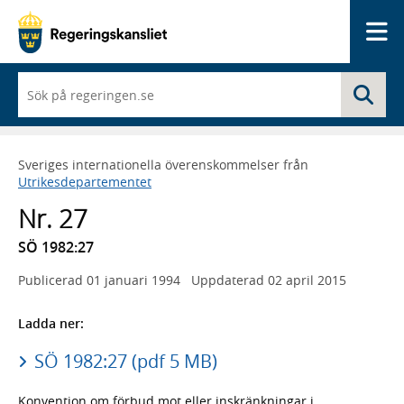
Me
När
Sö
du
börjar
skriva
så
Sveriges internationella överenskommelser från
framträder
Utrikesdepartementet
en
lista
Nr. 27
med
sökförslag
SÖ 1982:27
Publicerad
01 januari 1994
Uppdaterad
02 april 2015
Ladda ner:
SÖ 1982:27 (pdf 5 MB)
Konvention om förbud mot eller inskränkningar i