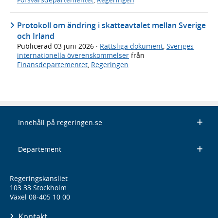
Protokoll om ändring i skatteavtalet mellan Sverige
och Irland
Publicerad
03 juni 2026
·
Rättsliga dokument
,
Sveriges
internationella överenskommelser
från
Finansdepartementet
,
Regeringen
Innehåll på regeringen.se
Departement
Regeringskansliet
103 33 Stockholm
Växel 08-405 10 00
Kontakt