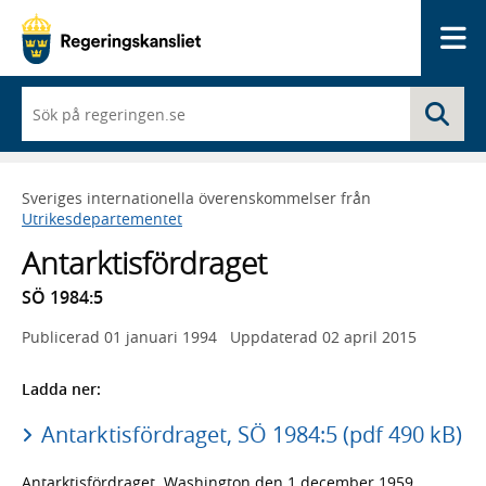
Me
När
Sö
du
börjar
skriva
så
Sveriges internationella överenskommelser från
framträder
Utrikesdepartementet
en
lista
Antarktisfördraget
med
sökförslag
SÖ 1984:5
Publicerad
01 januari 1994
Uppdaterad
02 april 2015
Ladda ner:
Antarktisfördraget, SÖ 1984:5 (pdf 490 kB)
Antarktisfördraget. Washington den 1 december 1959