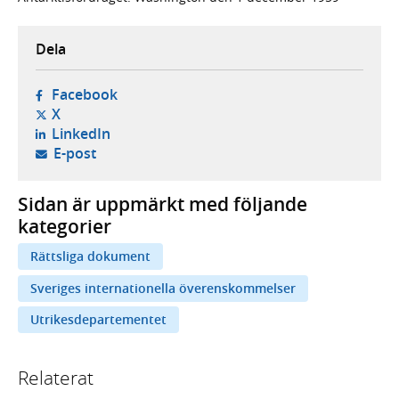
Dela
- öppnas i ny flik, extern webbplats,
Facebook
- öppnas i ny flik, extern webbplats,
X
- öppnas i ny flik, extern webbplats,
LinkedIn
- öppnar din e-postklient,
E-post
Sidan är uppmärkt med följande
kategorier
Rättsliga dokument
Sveriges internationella överenskommelser
Utrikesdepartementet
Relaterat