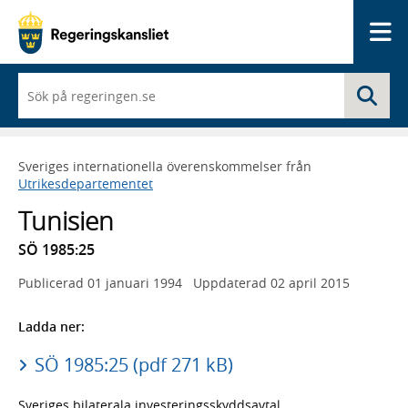
Me
När
Sö
du
börjar
skriva
så
Sveriges internationella överenskommelser från
framträder
Utrikesdepartementet
en
lista
Tunisien
med
sökförslag
SÖ 1985:25
Publicerad
01 januari 1994
Uppdaterad
02 april 2015
Ladda ner:
SÖ 1985:25 (pdf 271 kB)
Sveriges bilaterala investeringsskyddsavtal