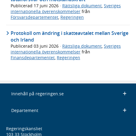
Publicerad
17 juni 2026
·
Rättsliga dokument
,
Sveriges
internationella överenskommelser
från
Försvarsdepartementet
,
Regeringen
Protokoll om ändring i skatteavtalet mellan Sverige
och Irland
Publicerad
03 juni 2026
·
Rättsliga dokument
,
Sveriges
internationella överenskommelser
från
Finansdepartementet
,
Regeringen
Innehåll på regeringen.se
Departement
Regeringskansliet
103 33 Stockholm