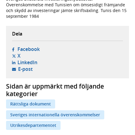
Överenskommelse med Tunisien om ömsesidigt främjande
och skydd av investeringar jämte skriftväxling. Tunis den 15
september 1984
Dela
- öppnas i ny flik, extern webbplats,
Facebook
- öppnas i ny flik, extern webbplats,
X
- öppnas i ny flik, extern webbplats,
LinkedIn
- öppnar din e-postklient,
E-post
Sidan är uppmärkt med följande
kategorier
Rättsliga dokument
Sveriges internationella överenskommelser
Utrikesdepartementet